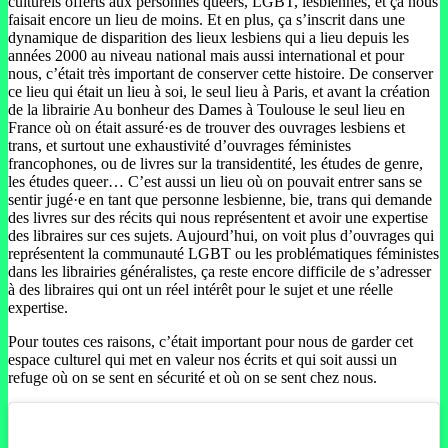
culturels offerts aux personnes queers, LGBT, lesbiennes, et ça nous
faisait encore un lieu de moins. Et en plus, ça s’inscrit dans une
dynamique de disparition des lieux lesbiens qui a lieu depuis les
années 2000 au niveau national mais aussi international et pour
nous, c’était très important de conserver cette histoire. De conserver
ce lieu qui était un lieu à soi, le seul lieu à Paris, et avant la création
de la librairie Au bonheur des Dames à Toulouse le seul lieu en
France où on était assuré·es de trouver des ouvrages lesbiens et
trans, et surtout une exhaustivité d’ouvrages féministes
francophones, ou de livres sur la transidentité, les études de genre,
les études queer… C’est aussi un lieu où on pouvait entrer sans se
sentir jugé·e en tant que personne lesbienne, bie, trans qui demande
des livres sur des récits qui nous représentent et avoir une expertise
des libraires sur ces sujets. Aujourd’hui, on voit plus d’ouvrages qui
représentent la communauté LGBT ou les problématiques féministes
dans les librairies généralistes, ça reste encore difficile de s’adresser
à des libraires qui ont un réel intérêt pour le sujet et une réelle
expertise.
Pour toutes ces raisons, c’était important pour nous de garder cet
espace culturel qui met en valeur nos écrits et qui soit aussi un
refuge où on se sent en sécurité et où on se sent chez nous.