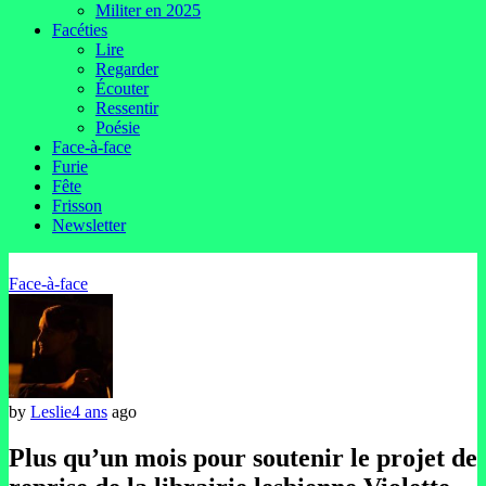
Militer en 2025
Facéties
Lire
Regarder
Écouter
Ressentir
Poésie
Face-à-face
Furie
Fête
Frisson
Newsletter
Face-à-face
by
Leslie
4 ans
ago
Plus qu’un mois pour soutenir le projet de