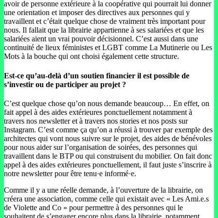
avoir de personne extérieure à la coopérative qui pourrait lui donner
une orientation et imposer des directives aux personnes qui y
travaillent et c’était quelque chose de vraiment très important pour
nous. Il fallait que la librairie appartienne à ses salariées et que les
salariées aient un vrai pouvoir décisionnel. C’est aussi dans une
continuité de lieux féministes et LGBT comme La Mutinerie ou Les
Mots à la bouche qui ont choisi également cette structure.
Est-ce qu’au-delà d’un soutien financier il est possible de
s’investir ou de participer au projet ?
C’est quelque chose qu’on nous demande beaucoup… En effet, on
fait appel à des aides extérieures ponctuellement notamment à
travers nos newsletter et à travers nos stories et nos posts sur
Instagram. C’est comme ça qu’on a réussi à trouver par exemple des
architectes qui vont nous suivre sur le projet, des aides de bénévoles
pour nous aider sur l’organisation de soirées, des personnes qui
travaillent dans le BTP ou qui construisent du mobilier. On fait donc
appel à des aides extérieures ponctuellement, il faut juste s’inscrire à
notre newsletter pour être tenu·e informé·e.
Comme il y a une réelle demande, à l’ouverture de la librairie, on
créera une association, comme celle qui existait avec « Les Ami.e.s
de Violette and Co » pour permettre à des personnes qui le
souhaitent de s’engager encore plus dans la librairie, notamment