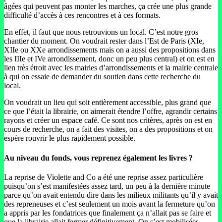
âgées qui peuvent pas monter les marches, ça crée une plus grande
difficulté d’accès à ces rencontres et à ces formats.
En effet, il faut que nous retrouvions un local. C’est notre gros
chantier du moment. On voudrait rester dans l’Est de Paris (XIe,
XIIe ou XXe arrondissements mais on a aussi des propositions dans
les IIIe et IVe arrondissement, donc un peu plus central) et on est en
lien très étroit avec les mairies d’arrondissements et la mairie centrale
à qui on essaie de demander du soutien dans cette recherche du
local.
On voudrait un lieu qui soit entièrement accessible, plus grand que
ce que l’était la librairie, on aimerait étendre l’offre, agrandir certains
rayons et créer un espace café. Ce sont nos critères, après on est en
cours de recherche, on a fait des visites, on a des propositions et on
espère rouvrir le plus rapidement possible.
Au niveau du fonds, vous reprenez également les livres ?
La reprise de Violette and Co a été une reprise assez particulière
puisqu’on s’est manifestées assez tard, un peu à la dernière minute
parce qu’on avait entendu dire dans les milieux militants qu’il y avait
des repreneuses et c’est seulement un mois avant la fermeture qu’on
a appris par les fondatrices que finalement ça n’allait pas se faire et
que la librairie allait fermer définitivement. On s’est mobilisées