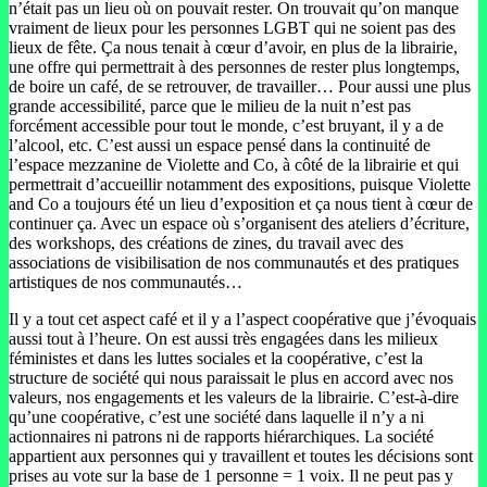
n’était pas un lieu où on pouvait rester. On trouvait qu’on manque
vraiment de lieux pour les personnes LGBT qui ne soient pas des
lieux de fête. Ça nous tenait à cœur d’avoir, en plus de la librairie,
une offre qui permettrait à des personnes de rester plus longtemps,
de boire un café, de se retrouver, de travailler… Pour aussi une plus
grande accessibilité, parce que le milieu de la nuit n’est pas
forcément accessible pour tout le monde, c’est bruyant, il y a de
l’alcool, etc. C’est aussi un espace pensé dans la continuité de
l’espace mezzanine de Violette and Co, à côté de la librairie et qui
permettrait d’accueillir notamment des expositions, puisque Violette
and Co a toujours été un lieu d’exposition et ça nous tient à cœur de
continuer ça. Avec un espace où s’organisent des ateliers d’écriture,
des workshops, des créations de zines, du travail avec des
associations de visibilisation de nos communautés et des pratiques
artistiques de nos communautés…
Il y a tout cet aspect café et il y a l’aspect coopérative que j’évoquais
aussi tout à l’heure. On est aussi très engagées dans les milieux
féministes et dans les luttes sociales et la coopérative, c’est la
structure de société qui nous paraissait le plus en accord avec nos
valeurs, nos engagements et les valeurs de la librairie. C’est-à-dire
qu’une coopérative, c’est une société dans laquelle il n’y a ni
actionnaires ni patrons ni de rapports hiérarchiques. La société
appartient aux personnes qui y travaillent et toutes les décisions sont
prises au vote sur la base de 1 personne = 1 voix. Il ne peut pas y