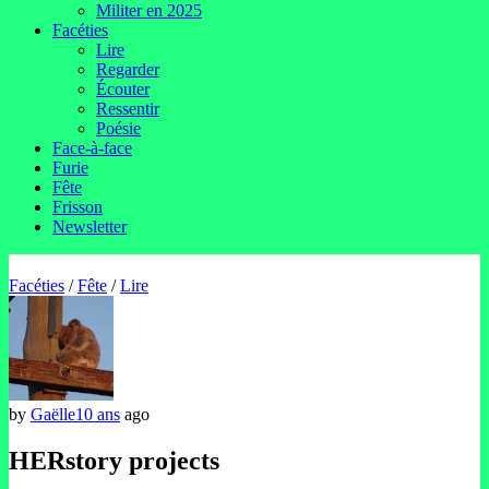
Militer en 2025
Facéties
Lire
Regarder
Écouter
Ressentir
Poésie
Face-à-face
Furie
Fête
Frisson
Newsletter
Facéties
/
Fête
/
Lire
by
Gaëlle
10 ans
ago
HERstory projects