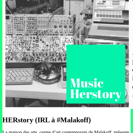
HERstory (IRL à #Malakoff)
La maison des arts, centre d’art contemporain de Malakoff, présente