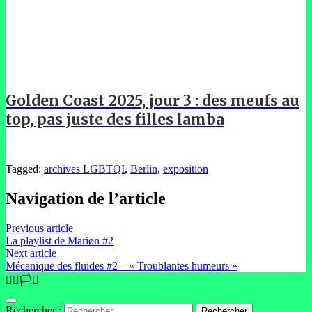
Golden Coast 2025, jour 3 : des meufs au
top, pas juste des filles lamba
Tagged:
archives LGBTQI
,
Berlin
,
exposition
Navigation de l’article
Previous article
La playlist de Mariøn #2
Next article
Mécanique des fluides #2 – « Troublantes humeurs »
🏳️‍🌈🏳️‍⚧️
Rechercher :