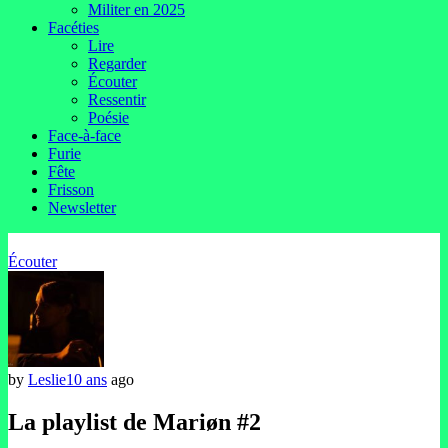
Militer en 2025
Facéties
Lire
Regarder
Écouter
Ressentir
Poésie
Face-à-face
Furie
Fête
Frisson
Newsletter
Écouter
by
Leslie
10 ans
ago
La playlist de Mariøn #2