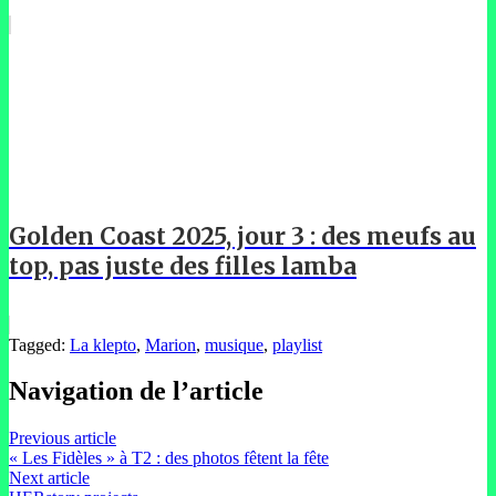
Golden Coast 2025, jour 3 : des meufs au
top, pas juste des filles lamba
Tagged:
La klepto
,
Marion
,
musique
,
playlist
Navigation de l’article
Previous article
« Les Fidèles » à T2 : des photos fêtent la fête
Next article