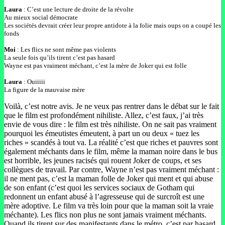
Laura
: C’est une lecture de droite de la révolte
Au mieux social démocrate
Les sociétés devrait créer leur propre antidote à la folie mais oups on a coupé les
fonds
Moi
: Les flics ne sont même pas violents
La seule fois qu’ils tirent c’est pas hasard
Wayne est pas vraiment méchant, c’est la mère de Joker qui est folle
Laura
: Ouiiiii
La figure de la mauvaise mère
Voilà, c’est notre avis. Je ne veux pas rentrer dans le débat sur le fait
que le film est profondément nihiliste. Allez, c’est faux, j’ai très
envie de vous dire : le film est très nihiliste. On ne sait pas vraiment
pourquoi les émeutistes émeutent, à part un ou deux « tuez les
riches » scandés à tout va. La réalité c’est que riches et pauvres sont
également méchants dans le film, même la maman noire dans le bus
est horrible, les jeunes racisés qui rouent Joker de coups, et ses
collègues de travail. Par contre, Wayne n’est pas vraiment méchant :
il ne ment pas, c’est la maman folle de Joker qui ment et qui abuse
de son enfant (c’est quoi les services sociaux de Gotham qui
redonnent un enfant abusé à l’agresseuse qui de surcroît est une
mère adoptive. Le film va très loin pour que la maman soit la vraie
méchante). Les flics non plus ne sont jamais vraiment méchants.
Quand ils tirent sur des manifestants dans le métro, c’est par hasard