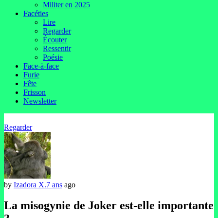
Militer en 2025
Facéties
Lire
Regarder
Écouter
Ressentir
Poésie
Face-à-face
Furie
Fête
Frisson
Newsletter
Regarder
by
Izadora X.
7 ans
ago
La misogynie de Joker est-elle importante