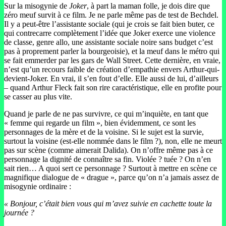
Sur la misogynie de
Joker
, à part la maman folle, je dois dire que
zéro meuf survit à ce film. Je ne parle même pas de test de Bechdel.
Il y a peut-être l’assistante sociale (qui je crois se fait bien buter, ce
qui contrecarre complètement l’idée que Joker exerce une violence
de classe, genre allo, une assistante sociale noire sans budget c’est
pas à proprement parler la bourgeoisie), et la meuf dans le métro qui
se fait emmerder par les gars de Wall Street. Cette dernière, en vraie,
n’est qu’un recours faible de création d’empathie envers Arthur-qui-
devient-Joker. En vrai, il s’en fout d’elle. Elle aussi de lui, d’ailleurs
– quand Arthur Fleck fait son rire caractéristique, elle en profite pour
se casser au plus vite.
Quand je parle de ne pas survivre, ce qui m’inquiète, en tant que
« femme qui regarde un film », bien évidemment, ce sont les
personnages de la mère et de la voisine. Si le sujet est la survie,
surtout la voisine (est-elle nommée dans le film ?), non, elle ne meurt
pas sur scène (comme aimerait Dalida). On n’offre même pas à ce
personnage la dignité de connaître sa fin. Violée ? tuée ? On n’en
sait rien… A quoi sert ce personnage ? Surtout à mettre en scène ce
magnifique dialogue de « drague », parce qu’on n’a jamais assez de
misogynie ordinaire :
« Bonjour, c’était bien vous qui m’avez suivie en cachette toute la
journée ?