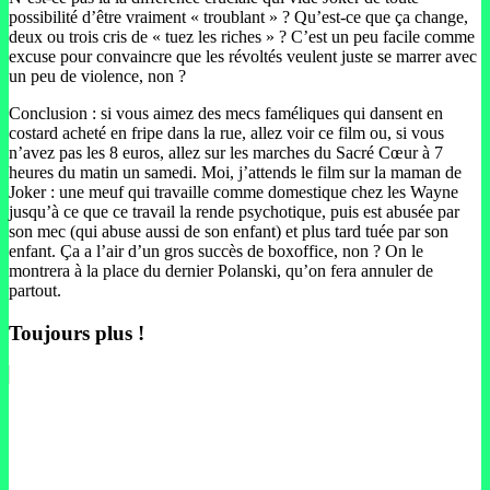
possibilité d’être vraiment « troublant » ? Qu’est-ce que ça change,
deux ou trois cris de « tuez les riches » ? C’est un peu facile comme
excuse pour convaincre que les révoltés veulent juste se marrer avec
un peu de violence, non ?
Conclusion : si vous aimez des mecs faméliques qui dansent en
costard acheté en fripe dans la rue, allez voir ce film ou, si vous
n’avez pas les 8 euros, allez sur les marches du Sacré Cœur à 7
heures du matin un samedi. Moi, j’attends le film sur la maman de
Joker : une meuf qui travaille comme domestique chez les Wayne
jusqu’à ce que ce travail la rende psychotique, puis est abusée par
son mec (qui abuse aussi de son enfant) et plus tard tuée par son
enfant. Ça a l’air d’un gros succès de boxoffice, non ? On le
montrera à la place du dernier Polanski, qu’on fera annuler de
partout.
Toujours plus !