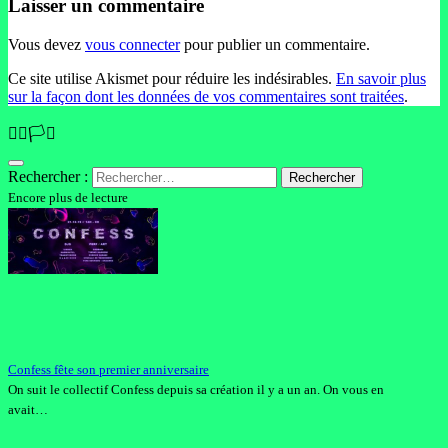
Laisser un commentaire
Vous devez
vous connecter
pour publier un commentaire.
Ce site utilise Akismet pour réduire les indésirables.
En savoir plus
sur la façon dont les données de vos commentaires sont traitées
.
🏳️‍🌈🏳️‍⚧️
Rechercher :
Encore plus de lecture
Confess fête son premier anniversaire
On suit le collectif Confess depuis sa création il y a un an. On vous en
avait…