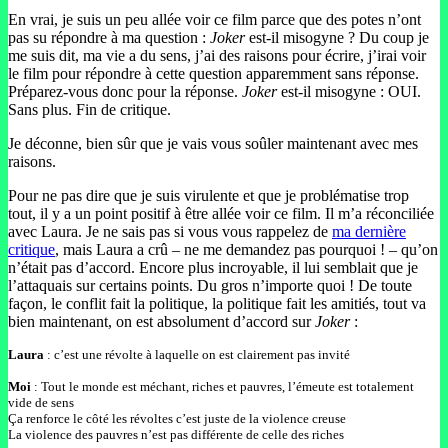
En vrai, je suis un peu allée voir ce film parce que des potes n’ont
pas su répondre à ma question :
Joker
est-il misogyne ? Du coup je
me suis dit, ma vie a du sens, j’ai des raisons pour écrire, j’irai voir
le film pour répondre à cette question apparemment sans réponse.
Préparez-vous donc pour la réponse.
Joker
est-il misogyne : OUI.
Sans plus. Fin de critique.
Je déconne, bien sûr que je vais vous soûler maintenant avec mes
raisons.
Pour ne pas dire que je suis virulente et que je problématise trop
tout, il y a un point positif à être allée voir ce film. Il m’a réconciliée
avec Laura. Je ne sais pas si vous vous rappelez de
ma dernière
critique
, mais Laura a crû – ne me demandez pas pourquoi ! – qu’on
n’était pas d’accord. Encore plus incroyable, il lui semblait que je
l’attaquais sur certains points. Du gros n’importe quoi ! De toute
façon, le conflit fait la politique, la politique fait les amitiés, tout va
bien maintenant, on est absolument d’accord sur
Joker
:
Laura
: c’est une révolte à laquelle on est clairement pas invité
Moi
: Tout le monde est méchant, riches et pauvres, l’émeute est totalement
vide de sens
Ça renforce le côté les révoltes c’est juste de la violence creuse
La violence des pauvres n’est pas différente de celle des riches