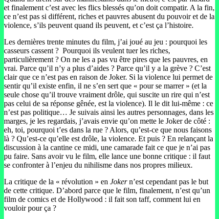
et finalement c’est avec les flics blessés qu’on doit compatir. A la fin,
ce n’est pas si différent, riches et pauvres abusent du pouvoir et de la
violence, s’ils peuvent quand ils peuvent, et c’est ça l’histoire.
Les dernières trente minutes du film, j’ai joué au jeu : pourquoi les
casseurs cassent ? Pourquoi ils veulent tuer les riches,
particulièrement ? On ne les a pas vu être pires que les pauvres, en
vrai. Parce qu’il n’y a plus d’aides ? Parce qu’il y a la grève ? C’est
clair que ce n’est pas en raison de Joker. Si la violence lui permet de
sentir qu’il existe enfin, il ne s’en sert que « pour se marrer » (et la
seule chose qu’il trouve vraiment drôle, qui suscite un rire qui n’est
pas celui de sa réponse gênée, est la violence). Il le dit lui-même : ce
n’est pas politique… Je suivais ainsi les autres personnages, dans les
marges, je les regardais, j’avais envie qu’on mette le Joker de côté :
eh, toi, pourquoi t’es dans la rue ? Alors, qu’est-ce que nous faisons
là ? Qu’est-ce qu’elle est drôle, la violence. Et puis ? En relançant la
discussion à la cantine ce midi, une camarade fait ce que je n’ai pas
pu faire. Sans avoir vu le film, elle lance une bonne critique : il faut
se confronter à l’enjeu du nihilisme dans nos propres milieux.
La critique de la « révolution » en
Joker
n’est cependant pas le but
de cette critique. D’abord parce que le film, finalement, n’est qu’un
film de comics et de Hollywood : il fait son taff, comment lui en
vouloir pour ça ?