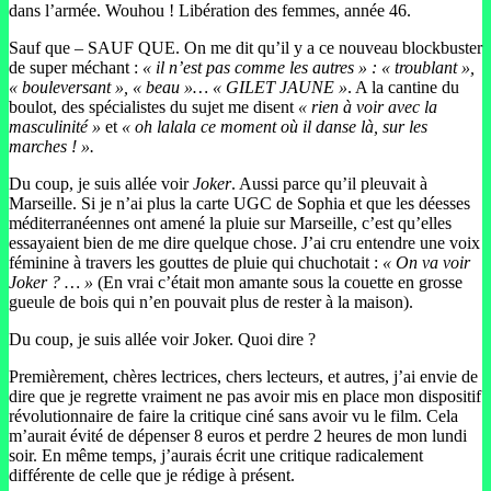
dans l’armée. Wouhou ! Libération des femmes, année 46.
Sauf que – SAUF QUE. On me dit qu’il y a ce nouveau blockbuster
de super méchant :
« il n’est pas comme les autres » : « troublant »,
« bouleversant », « beau »… « GILET JAUNE »
. A la cantine du
boulot, des spécialistes du sujet me disent
« rien à voir avec la
masculinité »
et
« oh lalala ce moment où il danse là, sur les
marches ! ».
Du coup, je suis allée voir
Joker
. Aussi parce qu’il pleuvait à
Marseille. Si je n’ai plus la carte UGC de Sophia et que les déesses
méditerranéennes ont amené la pluie sur Marseille, c’est qu’elles
essayaient bien de me dire quelque chose. J’ai cru entendre une voix
féminine à travers les gouttes de pluie qui chuchotait :
« On va voir
Joker ? … »
(En vrai c’était mon amante sous la couette en grosse
gueule de bois qui n’en pouvait plus de rester à la maison).
Du coup, je suis allée voir Joker. Quoi dire ?
Premièrement, chères lectrices, chers lecteurs, et autres, j’ai envie de
dire que je regrette vraiment ne pas avoir mis en place mon dispositif
révolutionnaire de faire la critique ciné sans avoir vu le film. Cela
m’aurait évité de dépenser 8 euros et perdre 2 heures de mon lundi
soir. En même temps, j’aurais écrit une critique radicalement
différente de celle que je rédige à présent.