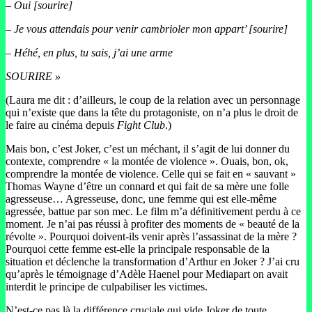
– Oui [sourire]
– Je vous attendais pour venir cambrioler mon appart’ [sourire]
– Héhé, en plus, tu sais, j’ai une arme
SOURIRE »
(Laura me dit : d’ailleurs, le coup de la relation avec un personnage
qui n’existe que dans la tête du protagoniste, on n’a plus le droit de
le faire au cinéma depuis
Fight Club
.)
Mais bon, c’est Joker, c’est un méchant, il s’agit de lui donner du
contexte, comprendre « la montée de violence ». Ouais, bon, ok,
comprendre la montée de violence. Celle qui se fait en « sauvant »
Thomas Wayne d’être un connard et qui fait de sa mère une folle
agresseuse… Agresseuse, donc, une femme qui est elle-même
agressée, battue par son mec. Le film m’a définitivement perdu à ce
moment. Je n’ai pas réussi à profiter des moments de « beauté de la
révolte ». Pourquoi doivent-ils venir après l’assassinat de la mère ?
Pourquoi cette femme est-elle la principale responsable de la
situation et déclenche la transformation d’Arthur en Joker ? J’ai cru
qu’après le témoignage d’Adèle Haenel pour Mediapart on avait
interdit le principe de culpabiliser les victimes.
N’est-ce pas là la différence cruciale qui vide Joker de toute