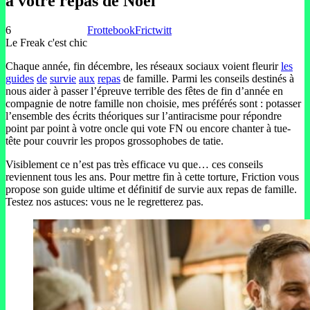
à votre repas de Noël
6
Frottebook
Frictwitt
Le Freak c'est chic
Chaque année, fin décembre, les réseaux sociaux voient fleurir
les
guides
de
survie
aux
repas
de famille. Parmi les conseils destinés à
nous aider à passer l’épreuve terrible des fêtes de fin d’année en
compagnie de notre famille non choisie, mes préférés sont : potasser
l’ensemble des écrits théoriques sur l’antiracisme pour répondre
point par point à votre oncle qui vote FN ou encore chanter à tue-
tête pour couvrir les propos grossophobes de tatie.
Visiblement ce n’est pas très efficace vu que… ces conseils
reviennent tous les ans. Pour mettre fin à cette torture, Friction vous
propose son guide ultime et définitif de survie aux repas de famille.
Testez nos astuces: vous ne le regretterez pas.