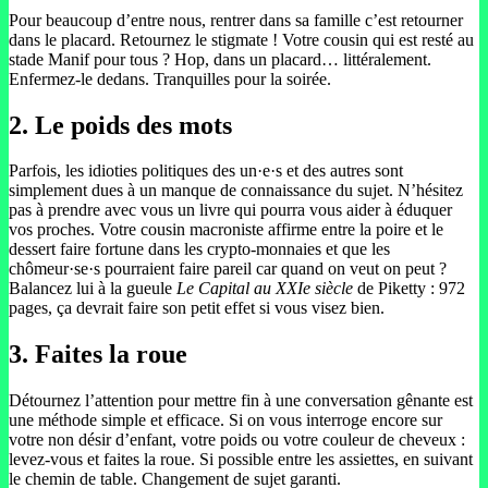
Pour beaucoup d’entre nous, rentrer dans sa famille c’est retourner
dans le placard. Retournez le stigmate ! Votre cousin qui est resté au
stade Manif pour tous ? Hop, dans un placard… littéralement.
Enfermez-le dedans. Tranquilles pour la soirée.
2.
Le poids des mots
Parfois, les idioties politiques des un·e·s et des autres sont
simplement dues à un manque de connaissance du sujet. N’hésitez
pas à prendre avec vous un livre qui pourra vous aider à éduquer
vos proches. Votre cousin macroniste affirme entre la poire et le
dessert faire fortune dans les crypto-monnaies et que les
chômeur·se·s pourraient faire pareil car quand on veut on peut ?
Balancez lui à la gueule
Le Capital au XXIe siècle
de Piketty : 972
pages, ça devrait faire son petit effet si vous visez bien.
3.
Faites la roue
Détournez l’attention pour mettre fin à une conversation gênante est
une méthode simple et efficace. Si on vous interroge encore sur
votre non désir d’enfant, votre poids ou votre couleur de cheveux :
levez-vous et faites la roue. Si possible entre les assiettes, en suivant
le chemin de table. Changement de sujet garanti.