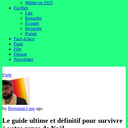
Militer en 2025
Facéties
Lire
Regarder
Écouter
Ressentir
Poésie
Face-à-face
Furie
Fête
Frisson
Newsletter
Furie
by
Benjamin
3 ans
ago
Le guide ultime et définitif pour survivre