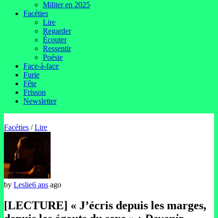
Militer en 2025
Facéties
Lire
Regarder
Écouter
Ressentir
Poésie
Face-à-face
Furie
Fête
Frisson
Newsletter
Facéties
/
Lire
by
Leslie
6 ans
ago
[LECTURE] « J’écris depuis les marges,