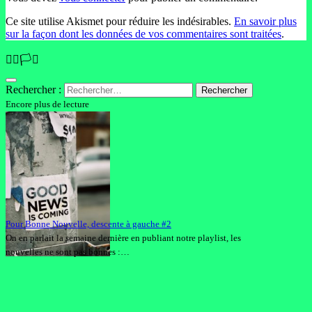
Ce site utilise Akismet pour réduire les indésirables.
En savoir plus
sur la façon dont les données de vos commentaires sont traitées
.
🏳️‍🌈🏳️‍⚧️
Rechercher :
Encore plus de lecture
Pour Bonne Nouvelle, descente à gauche #2
On en parlait la semaine dernière en publiant notre playlist, les
nouvelles ne sont pas bonnes :…