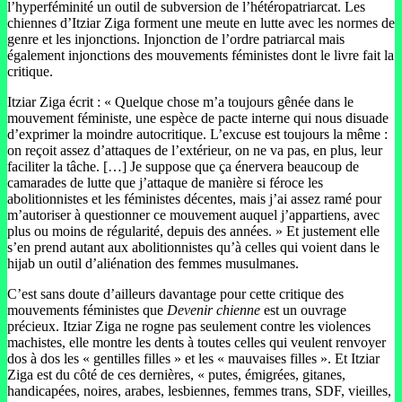
l’hyperféminité un outil de subversion de l’hétéropatriarcat. Les
chiennes d’Itziar Ziga forment une meute en lutte avec les normes de
genre et les injonctions. Injonction de l’ordre patriarcal mais
également injonctions des mouvements féministes dont le livre fait la
critique.
Itziar Ziga écrit : « Quelque chose m’a toujours gênée dans le
mouvement féministe, une espèce de pacte interne qui nous disuade
d’exprimer la moindre autocritique. L’excuse est toujours la même :
on reçoit assez d’attaques de l’extérieur, on ne va pas, en plus, leur
faciliter la tâche. […] Je suppose que ça énervera beaucoup de
camarades de lutte que j’attaque de manière si féroce les
abolitionnistes et les féministes décentes, mais j’ai assez ramé pour
m’autoriser à questionner ce mouvement auquel j’appartiens, avec
plus ou moins de régularité, depuis des années. » Et justement elle
s’en prend autant aux abolitionnistes qu’à celles qui voient dans le
hijab un outil d’aliénation des femmes musulmanes.
C’est sans doute d’ailleurs davantage pour cette critique des
mouvements féministes que
Devenir chienne
est un ouvrage
précieux. Itziar Ziga ne rogne pas seulement contre les violences
machistes, elle montre les dents à toutes celles qui veulent renvoyer
dos à dos les « gentilles filles » et les « mauvaises filles ». Et Itziar
Ziga est du côté de ces dernières, « putes, émigrées, gitanes,
handicapées, noires, arabes, lesbiennes, femmes trans, SDF, vieilles,