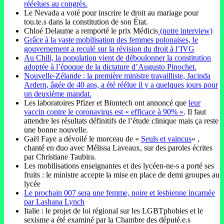
rééelues au congrès.
Le Nevada a voté pour inscrire le droit au mariage pour
tou.te.s dans la constitution de son État.
Chloé Delaume a remporté le prix Médicis
(notre interview)
Grâce à la vaste mobilisation des femmes polonaises, le
gouvernement a reculé sur la révision du droit à l’IVG
Au Chili, la population vient de déboulonner la constitution
adoptée à l’époque de la dictature d’Augusto Pinochet.
Nouvelle-Zélande : la première ministre travailliste, Jacinda
Ardern, âgée de 40 ans, a été réélue il y a quelques jours pour
un deuxième mandat.
Les laboratoires Pfizer et Biontech ont annoncé que
leur
vaccin contre le coronavirus est « efficace à 90% »
. Il faut
attendre les résultats définitifs de l’étude clinique mais ça reste
une bonne nouvelle.
Gaël Faye a dévoilé le morceau de «
Seuls et vaincus
« ,
chanté en duo avec Mélissa Laveaux, sur des paroles écrites
par Christiane Taubira.
Les mobilisations enseignantes et des lycéen-ne-s a porté ses
fruits : le ministre accepte la mise en place de demi groupes au
lycée
Le prochain 007 sera une femme, noire et lesbienne incarnée
par Lashana Lynch
Italie : le projet de loi régional sur les LGBTphobies et le
sexisme a été examiné par la Chambre des député.e.s