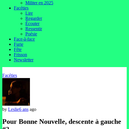
Militer en 2025
Facéties
Lire
Regarder
Écouter
Ressentir
Poésie
Face-à-face
Furie
Fête
Frisson
Newsletter
Facéties
by
Leslie
6 ans
ago
Pour Bonne Nouvelle, descente à gauche