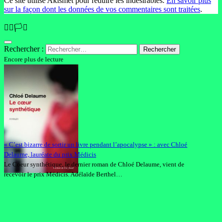
Ce site utilise Akismet pour réduire les indésirables.
En savoir plus
sur la façon dont les données de vos commentaires sont traitées
.
🏳️‍🌈🏳️‍⚧️
Rechercher :
Encore plus de lecture
« C’est bizarre de sortir un livre pendant l’apocalypse » : avec Chloé
Delaume, lauréate du prix Médicis
Le Coeur synthétique, le dernier roman de Chloé Delaume, vient de
recevoir le prix Médicis. Adélaïde Berthel…