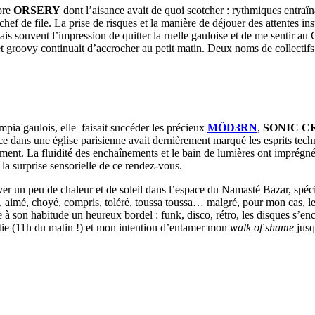
ore
ORSERY
dont l’aisance avait de quoi scotcher : rythmiques entraîn
chef de file. La prise de risques et la manière de déjouer des attentes i
ais souvent l’impression de quitter la ruelle gauloise et de me sentir au
et groovy continuait d’accrocher au petit matin. Deux noms de collectifs 
mpia gaulois, elle faisait succéder les précieux
MÖD3RN
,
SONIC 
ce dans une église parisienne avait dernièrement marqué les esprits techn
ement. La fluidité des enchaînements et le bain de lumières ont imprég
 la surprise sensorielle de ce rendez-vous.
ouver un peu de chaleur et de soleil dans l’espace du Namasté Bazar, spé
 aimé, choyé, compris, toléré, toussa toussa… malgré, pour mon cas, les
 à son habitude un heureux bordel : funk, disco, rétro, les disques s’e
tie (11h du matin !) et mon intention d’entamer mon
walk of shame
jusqu