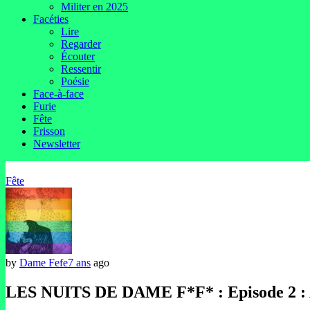
Militer en 2025
Facéties
Lire
Regarder
Écouter
Ressentir
Poésie
Face-à-face
Furie
Fête
Frisson
Newsletter
Fête
by
Dame Fefe
7 ans
ago
LES NUITS DE DAME F*F* : Episode 2 : 