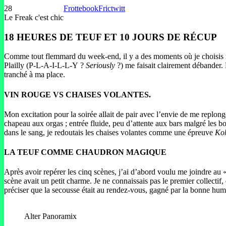
28
Frottebook
Frictwitt
Le Freak c'est chic
18 HEURES DE TEUF ET 10 JOURS DE RÉCUP
Comme tout flemmard du week-end, il y a des moments où je choisis m
Plailly (P-L-A-I-L-L-Y ?
Seriously
?) me faisait clairement débander. 
tranché à ma place.
VIN ROUGE VS CHAISES VOLANTES.
Mon excitation pour la soirée allait de pair avec l’envie de me replong
chapeau aux orgas ; entrée fluide, peu d’attente aux bars malgré les bo
dans le sang, je redoutais les chaises volantes comme une épreuve
Ko
LA TEUF COMME CHAUDRON MAGIQUE
Après avoir repérer les cinq scènes, j’ai d’abord voulu me joindre au 
scène avait un petit charme. Je ne connaissais pas le premier collectif,
préciser que la secousse était au rendez-vous, gagné par la bonne humeur
Alter Panoramix