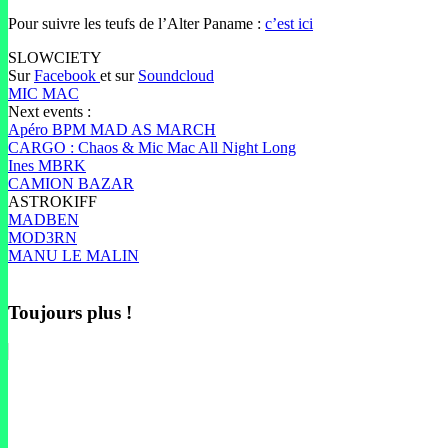
Pour suivre les teufs de l’Alter Paname :
c’est ici
SLOWCIETY
Sur
Facebook
et sur
Soundcloud
MIC MAC
Next events :
Apéro BPM MAD AS MARCH
CARGO : Chaos & Mic Mac All Night Long
Ines MBRK
CAMION BAZAR
ASTROKIFF
MADBEN
MOD3RN
MANU LE MALIN
Toujours plus !