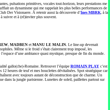
antes, pulsations primitives, vocales tout-horizon, leurs prestations me
nsufflait un dynamisme qui me rappelait les plus belles performances de
 Club Der Visionaere. À retenir aussi la découverte d’
Ines MBRK
, à la
à suivre et à (ré)inviter plus souvent.
CREW
,
MADBEN
et
MANU LE MALIN
. Le line-up devenait
ophiles. Même si le froid s’était clairement trop imposé, les
né l’espace d’une ambiance quasi mystique, presque de fin du monde.
cialité gallo(che)-Romaine. Retrouver l’équipe
ROMAIN PLAY
c’est
 12 heures de teuf et mes bouclettes dévitalisées. Spot stratégique car
nchaînent avec toujours autant de déconstruction que de charme. Un
e dans la jungle parisienne. Lunettes de soleil, paillettes partout sur