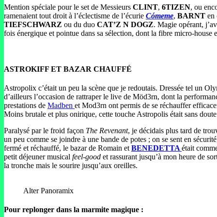
Mention spéciale pour le set de Messieurs
CLINT
,
6TIZEN
, ou enc
ramenaient tout droit à l’éclectisme de l’écurie
Cómeme
,
BARNT
en 
TIEFSCHWARZ
ou du duo
CAT’Z N DOGZ
. Magie opérant, j’av
fois énergique et pointue dans sa sélection, dont la fibre micro-house 
ASTROKIFF ET BAZAR CHAUFFÉ
Astropolix c’était un peu la scène que je redoutais. Dressée tel un Oly
d’ailleurs l’occasion de rattraper le live de Möd3rn, dont la performan
prestations de
Madben
et Mod3rn ont permis de se réchauffer efficac
Moins brutale et plus onirique, cette touche Astropolis était sans doute
Paralysé par le froid façon
The Revenant
, je décidais plus tard de tr
un peu comme se joindre à une bande de potes ; on se sent en sécurité,
fermé et réchauffé, le bazar de Romain et
BENEDETTA
était comme
petit déjeuner musical
feel-good
et rassurant jusqu’à mon heure de sor
la tronche mais le sourire jusqu’aux oreilles.
Alter Panoramix
Pour replonger dans la marmite magique :