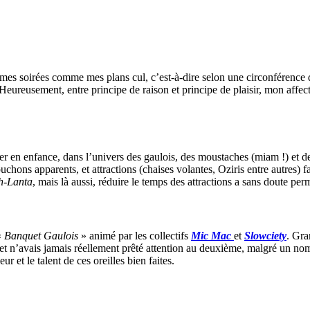
es soirées comme mes plans cul, c’est-à-dire selon une circonférence d
Heureusement, entre principe de raison et principe de plaisir, mon affect
er en enfance, dans l’univers des gaulois, des moustaches (miam !) et de
uchons apparents, et attractions (chaises volantes, Oziris entre autres) 
h-Lanta
, mais là aussi, réduire le temps des attractions a sans doute per
«
Banquet Gaulois
» animé par les collectifs
Mic Mac
et
Slowciety
. Gra
 et n’avais jamais réellement prêté attention au deuxième, malgré un nom 
 et le talent de ces oreilles bien faites.