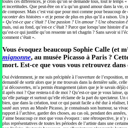
toutes ces différences, je crois qu’on se demande tous, tout le temps «
et incertitudes. Que peut-être on n’a qu’un grand amour dans la vie, c
de composer. Mais c’est vrai que pour moi comme pour beaucoup de chos
raconter des histoires
» et je pense de plus en plus qu’il a raison. Un
«
Qu’est-ce que c’était ? Une passion ? Un amour ? Une obsession é
mais, oui au fond, qu’est-ce c’était ? Parce que lorsqu’une histoire d
qu’est-ce qui justifie qu’on ressente un tel chagrin ? Sans savoir si l’
comment c’était ».
Vous évoquez beaucoup Sophie Calle (et m’
mignonne
, au musée Picasso à Paris ? Cette
mort. Est-ce que vous vous retrouvez dans 
Oui évidemment, je me suis précipitée à l’ouverture de l’exposition, 
demandé de sortir alors que je me trouvais dans la dernière salle, cell
j’ai découvertes, m’a permis étrangement (alors que je le savais déjà) d
il après moi ? Que restera-t-il de moi ? Qu’est-ce que je vous laisse, qu
qu’elle partage et surtout qu’elle réclame de la part du spectateur. Un
bien, que dans la création, tout ce qui parait facile a été dur à réaliser,
sauté aux yeux au Musée Picasso, je connaissais son humour, sa vivacité
rapport à l’archive, garder des choses, au cas où, pendant des année
J’aime beaucoup ce mot que vous évoquez : une rétrospective, je n’y a
plus représentatives de toutes les périodes de l’artiste dans une cert