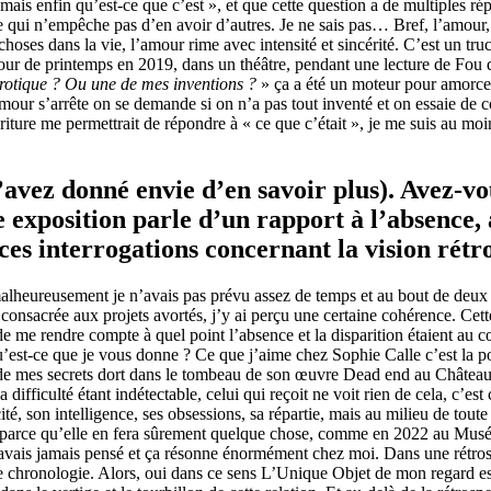
 mais enfin qu’est-ce que c’est », et que cette question a de multiples 
e qui n’empêche pas d’en avoir d’autres. Je ne sais pas… Bref, l’amour,
es dans la vie, l’amour rime avec intensité et sincérité. C’est un tru
 jour de printemps en 2019, dans un théâtre, pendant une lecture de Fou 
rotique ? Ou une de mes inventions ?
» ça a été un moteur pour amorcer
’amour s’arrête on se demande si on n’a pas tout inventé et on essaie de
écriture me permettrait de répondre à « ce que c’était », je me suis au mo
avez donné envie d’en savoir plus). Avez-vo
 exposition parle d’un rapport à l’absence, à
ces interrogations concernant la vision rétr
malheureusement je n’avais pas prévu assez de temps et au bout de deux 
e consacrée aux projets avortés, j’y ai perçu une certaine cohérence. Cet
e me rendre compte à quel point l’absence et la disparition étaient au cœur
’est-ce que je vous donne ? Ce que j’aime chez Sophie Calle c’est la porosi
 de mes secrets dort dans le tombeau de son œuvre Dead end au Château La
 la difficulté étant indétectable, celui qui reçoit ne voit rien de cela, c’
, son intelligence, ses obsessions, sa répartie, mais au milieu de toute 
s, parce qu’elle en fera sûrement quelque chose, comme en 2022 au Mus
vais jamais pensé et ça résonne énormément chez moi. Dans une rétrospe
aine chronologie. Alors, oui dans ce sens L’Unique Objet de mon regard 