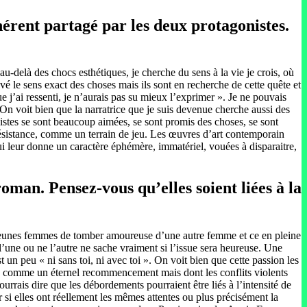
ohérent partagé par les deux protagonistes.
au-delà des chocs esthétiques, je cherche du sens à la vie je crois, où
é le sens exact des choses mais ils sont en recherche de cette quête et
e j’ai ressenti, je n’aurais pas su mieux l’exprimer ». Je ne pouvais
 voit bien que la narratrice que je suis devenue cherche aussi des
istes se sont beaucoup aimées, se sont promis des choses, se sont
 résistance, comme un terrain de jeu. Les œuvres d’art contemporain
i leur donne un caractère éphémère, immatériel, vouées à disparaitre,
roman. Pensez-vous qu’elles soient liées à la
eux jeunes femmes de tomber amoureuse d’une autre femme et ce en pleine
 l’une ou ne l’autre ne sache vraiment si l’issue sera heureuse. Une
st un peu « ni sans toi, ni avec toi ». On voit bien que cette passion les
ique comme un éternel recommencement mais dont les conflits violents
ourrais dire que les débordements pourraient être liés à l’intensité de
 si elles ont réellement les mêmes attentes ou plus précisément la