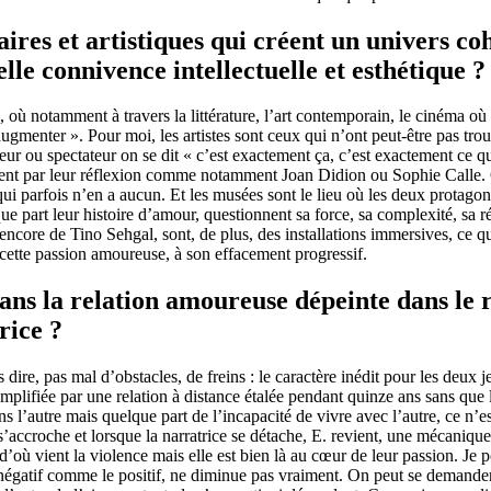
raires et artistiques qui créent un univers c
lle connivence intellectuelle et esthétique ?
, où notamment à travers la littérature, l’art contemporain, le cinéma où 
menter ». Pour moi, les artistes sont ceux qui n’ont peut-être pas trouv
teur ou spectateur on se dit « c’est exactement ça, c’est exactement ce qu
ent par leur réflexion comme notamment Joan Didion ou Sophie Calle. On
ui parfois n’en a aucun. Et les musées sont le lieu où les deux protagon
que part leur histoire d’amour, questionnent sa force, sa complexité, sa
ore de Tino Sehgal, sont, de plus, des installations immersives, ce qu
e cette passion amoureuse, à son effacement progressif.
dans la relation amoureuse dépeinte dans le 
rice ?
s dire, pas mal d’obstacles, de freins : le caractère inédit pour les d
 amplifiée par une relation à distance étalée pendant quinze ans sans que
ans l’autre mais quelque part de l’incapacité de vivre avec l’autre, ce n’e
ice s’accroche et lorsque la narratrice se détache, E. revient, une mécan
 d’où vient la violence mais elle est bien là au cœur de leur passion. Je p
e négatif comme le positif, ne diminue pas vraiment. On peut se demander