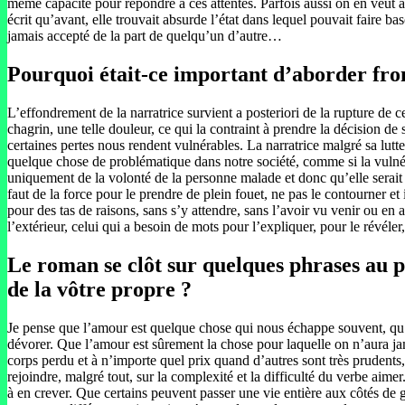
même capacité pour répondre à ces attentes. Parfois aussi on en veut à
écrit qu’avant, elle trouvait absurde l’état dans lequel pouvait faire 
jamais accepté de la part de quelqu’un d’autre…
Pourquoi était-ce important d’aborder fron
L’effondrement de la narratrice survient a posteriori de la rupture de 
chagrin, une telle douleur, ce qui la contraint à prendre la décision de
certaines pertes nous rendent vulnérables. La narratrice malgré sa lutte
quelque chose de problématique dans notre société, comme si la vulnérab
uniquement de la volonté de la personne malade et donc qu’elle serait 
faut de la force pour le prendre de plein fouet, ne pas le contourner e
pour des tas de raisons, sans s’y attendre, sans l’avoir vu venir ou en a
l’extérieur, celui qui a besoin de mots pour l’expliquer, pour le révéler
Le roman se clôt sur quelques phrases au p
de la vôtre propre ?
Je pense que l’amour est quelque chose qui nous échappe souvent, qu
dévorer. Que l’amour est sûrement la chose pour laquelle on n’aura j
corps perdu et à n’importe quel prix quand d’autres sont très prudents
rejoindre, malgré tout, sur la complexité et la difficulté du verbe ai
à en crever. Que certains peuvent passer une vie entière aux côtés de 