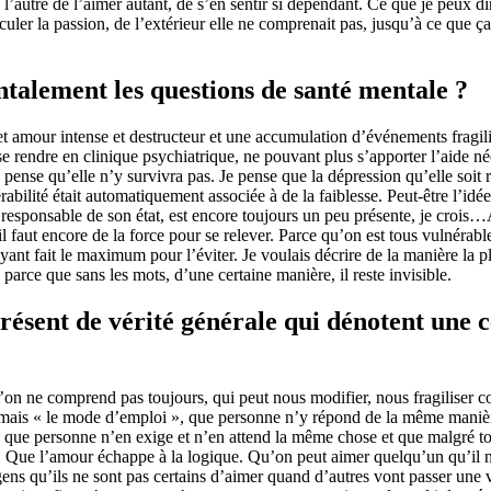
 l’autre de l’aimer autant, de s’en sentir si dépendant. Ce que je peux
basculer la passion, de l’extérieur elle ne comprenait pas, jusqu’à ce que
talement les questions de santé mentale ?
cet amour intense et destructeur et une accumulation d’événements fragil
 se rendre en clinique psychiatrique, ne pouvant plus s’apporter l’aide né
 pense qu’elle n’y survivra pas. Je pense que la dépression qu’elle soit r
ilité était automatiquement associée à de la faiblesse. Peut-être l’idée
responsable de son état, est encore toujours un peu présente, je crois…A
t il faut encore de la force pour se relever. Parce qu’on est tous vulnér
yant fait le maximum pour l’éviter. Je voulais décrire de la manière la pl
, parce que sans les mots, d’une certaine manière, il reste invisible.
résent de vérité générale qui dénotent une c
’on ne comprend pas toujours, qui peut nous modifier, nous fragiliser
amais « le mode d’emploi », que personne n’y répond de la même manière
, que personne n’en exige et n’en attend la même chose et que malgré to
mer. Que l’amour échappe à la logique. Qu’on peut aimer quelqu’un qu’il
gens qu’ils ne sont pas certains d’aimer quand d’autres vont passer une 