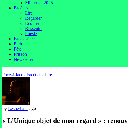
Militer en 2025
Facéties
Lire
Regarder
Écouter
Ressentir
Poésie
Face-à-face
Furie
Fête
Frisson
Newsletter
Face-à-face
/
Facéties
/
Lire
by
Leslie
3 ans
ago
« L’Unique objet de mon regard » : renouv