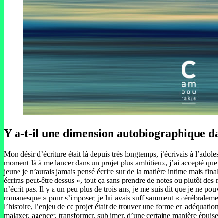
Y a-t-il une dimension autobiographique d
Mon désir d’écriture était là depuis très longtemps, j’écrivais à l’ad
moment-là à me lancer dans un projet plus ambitieux, j’ai accepté que ce
jeune je n’aurais jamais pensé écrire sur de la matière intime mais fin
écriras peut-être dessus », tout ça sans prendre de notes ou plutôt de
n’écrit pas. Il y a un peu plus de trois ans, je me suis dit que je ne po
romanesque » pour s’imposer, je lui avais suffisamment « cérébralement 
l’histoire, l’enjeu de ce projet était de trouver une forme en adéquation
malaxer, agencer, transformer, sublimer, d’une certaine manière épuise