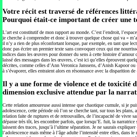
Votre récit est traversé de références litté
Pourquoi était-ce important de créer une te
L’art est constitutif de mon rapport au monde. C’est l’endroit, l’espace
je cherche à comprendre et donc à trouver quelque chose qui va « m’aug
il n’y a rien de plus réconfortant lorsque, par exemple, en tant que lec
donc pas écrire un premier texte sans convoquer ceux qui me nourriss
indices dans les œuvres pour donner du sens à cette histoire d’amour q
laissé des messages dans les œuvres, c’est ici qu’elles éprouvent quel
décrites, comme celles d’Ann Veronica Janssens, d’Anish Kapoor ou enc
à s’évaporer, elles entraient alors en résonnance avec la disparition d
Il y a une forme de violence et de toxicité 
dimension exclusive attendue par la narrat
Cette relation amoureuse aussi intense que chaotique cumule, si je pui
adolescence, cette période où l’on se cherche tant, sur tous les plans,
relation faite de ruptures et de retrouvailles, de l’incapacité de vivre s
dépasse très tôt, les encombre parfois, que lorsqu’E. fuit, la narratr
laissent des traces, jusqu’à l’ultime séparation. Je ne saurais expliquer
l’adolescence mais même à l’âge adulte l’intensité entre elles, dans l