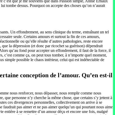
 dire c’est que je me souviens que dans Passion simple, Annie Ernaux
 ça lui tombe dessus. Pourquoi on accepte des choses qu’on n’aurait
isants. Un effondrement, au sens clinique du terme, entraînant un tel
cessaire seule. Certains amours et surtout la fin de ces amours,
éactionnelle ou qu’elle résulte d’autres pathologies, reste encore
, que la dépression (et donc par ricochet sa guérison) dépendrait
lors qu’au fond pour accepter un effondrement, il faut de la force, il
ables, c’est comme ça, on peut tous tomber, à n’importe quel moment,
us simple possible le chaos intérieur, celui qui est indétectable de
ertaine conception de l’amour. Qu’en est-il
 comme nous renforcer, nous dépasser, nous remplir comme nous
, que personne n’y cherche la même chose, que certains s’y jettent à
utes ces divergences personnelles, collectivement on arrive à se
 ne faudrait pas aimer et ne pas aimer quelqu’un qui pourtant nous aime
vie entière à se remettre d’un amour déçu et encore une fois, malgré