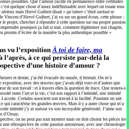
réponses possibles. Que l’amour oscille en permanence entre certitudes
 c’est quelque chose d’assez indéfinissable avec lequel on essaie tous
c sérieux mais Hervé Guibert disait «
qu’aimer c’était surtout se
de Vincent d’Hervé Guibert, j’ai vu sur un grand écran, cette phrase :
 le projet, chercher à répondre à cette question sur ma propre passion
 comprendre pourquoi ça fait si mal, comment légitimiser son chagrin,
ins promis d’écrire de la manière la plus authentique possible «
us vu l’exposition
À toi de faire, ma
 l’après, à ce qui persiste par-delà la
ospective d’une histoire d’amour ?
heures et demie, j’ai été évacuée du musée, il fermait. On m’a
te exposition, avec des œuvres que j’avais déjà vues et d’autres que
 de son travail : et à travers elles la question de trace. Que restera-t-
té entre l’art et la vie, c’est son rapport à l’intimité, une intimité
coste. Certains associent son travail à la facilité. Pourtant on sait
est ce qui caractérise les grandes œuvres. Mais il y a autre chose qui m’a
cette intimité j’y ai surtout vu son incroyable générosité. J’aime son
ée d’Orsay.
ctive, on ne peut pas tout montrer mais on doit choisir les pièces les
est une rétrospective de cette passion amoureuse, avec une chronologie