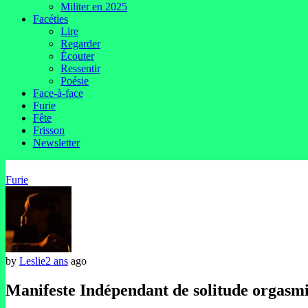
Militer en 2025
Facéties
Lire
Regarder
Écouter
Ressentir
Poésie
Face-à-face
Furie
Fête
Frisson
Newsletter
Furie
by
Leslie
2 ans
ago
Manifeste Indépendant de solitude orgas