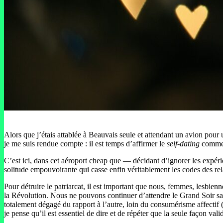
Alors que j’étais attablée à Beauvais seule et attendant un avion pour
je me suis rendue compte : il est temps d’affirmer le
self-dating
comme n
C’est ici, dans cet aéroport cheap que — décidant d’ignorer les expér
solitude empouvoirante qui casse enfin véritablement les codes des rel
Pour détruire le patriarcat, il est important que nous, femmes, lesbienn
la Révolution. Nous ne pouvons continuer d’attendre le Grand Soir san
totalement dégagé du rapport à l’autre, loin du consumérisme affectif 
je pense qu’il est essentiel de dire et de répéter que la seule façon va