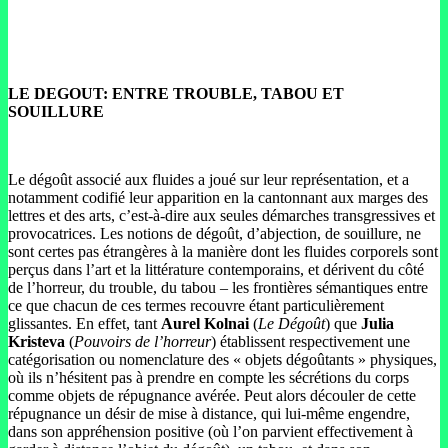
LE DEGOUT: ENTRE TROUBLE, TABOU ET
SOUILLURE
Le dégoût associé aux fluides a joué sur leur représentation, et a
notamment codifié leur apparition en la cantonnant aux marges des
lettres et des arts, c’est-à-dire aux seules démarches transgressives et
provocatrices. Les notions de dégoût, d’abjection, de souillure, ne
sont certes pas étrangères à la manière dont les fluides corporels sont
perçus dans l’art et la littérature contemporains, et dérivent du côté
de l’horreur, du trouble, du tabou – les frontières sémantiques entre
ce que chacun de ces termes recouvre étant particulièrement
glissantes. En effet, tant
Aurel Kolnai
(
Le Dégoût
) que
Julia
Kristeva
(
Pouvoirs de l’horreur
) établissent respectivement une
catégorisation ou nomenclature des « objets dégoûtants » physiques,
où ils n’hésitent pas à prendre en compte les sécrétions du corps
comme objets de répugnance avérée. Peut alors découler de cette
répugnance un désir de mise à distance, qui lui-même engendre,
dans son appréhension positive (où l’on parvient effectivement à