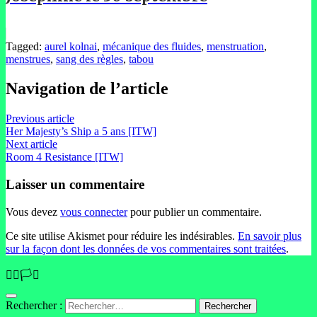
Tagged:
aurel kolnai
,
mécanique des fluides
,
menstruation
,
menstrues
,
sang des règles
,
tabou
Navigation de l’article
Previous article
Her Majesty’s Ship a 5 ans [ITW]
Next article
Room 4 Resistance [ITW]
Laisser un commentaire
Vous devez
vous connecter
pour publier un commentaire.
Ce site utilise Akismet pour réduire les indésirables.
En savoir plus
sur la façon dont les données de vos commentaires sont traitées
.
🏳️‍🌈🏳️‍⚧️
Rechercher :