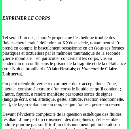
EXPRIMER LE CORPS
Tel serait l’un des, sinon
le
propos que l’esthétique trouble des
fluides chercherait à défendre au XXème siècle, notamment si l’on
prend en compte le basculement occasionné en art (sous ses formes
plastiques et textuelles) par la mémoire traumatique de la seconde
guerre mondiale – en particulier concernant les corps, vus au
lendemain du conflit sous le prisme de la fragilité et de la défaillance
(voir Nuit et brouillard d’
Alain Resnais
; et
Humeurs
de
Claire
Lahuerta
).
On peut retenir du verbe « exprimer » deux acceptations: l’une,
littérale, consiste à extraire d’un corps le liquide ce qu’il contient ;
l’autre, figurée, à rendre manifeste par toutes sortes de signes
(langage écrit, oral, artistique, geste, attitude, réaction émotionnelle,
etc.), de façon volontaire ou non, ce que l’on est, pense ou ressent.
Devant l’évidente complexité de la question esthétique des fluides,
résultant d’une part du croisement des disciplines qu’elle semble
induire pour ne pas souffrir d’un cloisonnement qui limiterait son