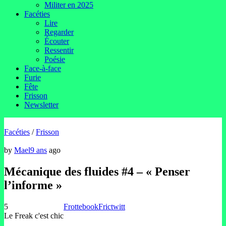
Militer en 2025
Facéties
Lire
Regarder
Écouter
Ressentir
Poésie
Face-à-face
Furie
Fête
Frisson
Newsletter
Facéties
/
Frisson
by
Mael
9 ans
ago
Mécanique des fluides #4 – « Penser
l’informe »
5
Frottebook
Frictwitt
Le Freak c'est chic