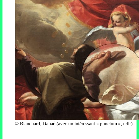
© Blanchard, Danaé (avec un intéressant « punctum », ndlr)