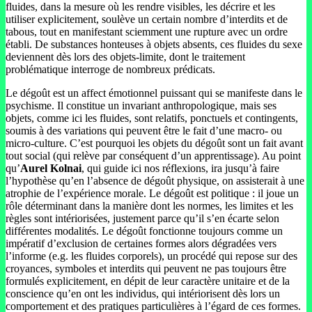
fluides, dans la mesure où les rendre visibles, les décrire et les
utiliser explicitement, soulève un certain nombre d’interdits et de
tabous, tout en manifestant sciemment une rupture avec un ordre
établi. De substances honteuses à objets absents, ces fluides du sexe
deviennent dès lors des objets-limite, dont le traitement
problématique interroge de nombreux prédicats.
Le dégoût est un affect émotionnel puissant qui se manifeste dans le
psychisme. Il constitue un invariant anthropologique, mais ses
objets, comme ici les fluides, sont relatifs, ponctuels et contingents,
soumis à des variations qui peuvent être le fait d’une macro- ou
micro-culture. C’est pourquoi les objets du dégoût sont un fait avant
tout social (qui relève par conséquent d’un apprentissage). Au point
qu’
Aurel Kolnai
, qui guide ici nos réflexions, ira jusqu’à faire
l’hypothèse qu’en l’absence de dégoût physique, on assisterait à une
atrophie de l’expérience morale. Le dégoût est politique : il joue un
rôle déterminant dans la manière dont les normes, les limites et les
règles sont intériorisées, justement parce qu’il s’en écarte selon
différentes modalités. Le dégoût fonctionne toujours comme un
impératif d’exclusion de certaines formes alors dégradées vers
l’informe (e.g. les fluides corporels), un procédé qui repose sur des
croyances, symboles et interdits qui peuvent ne pas toujours être
formulés explicitement, en dépit de leur caractère unitaire et de la
conscience qu’en ont les individus, qui intériorisent dès lors un
comportement et des pratiques particulières à l’égard de ces formes.