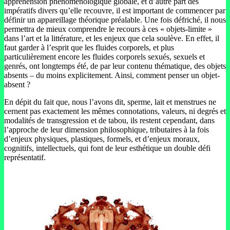
appréhension phénoménologique globale, et d’autre part des
impératifs divers qu’elle recouvre, il est important de commencer par
définir un appareillage théorique préalable. Une fois défriché, il nous
permettra de mieux comprendre le recours à ces « objets-limite »
dans l’art et la littérature, et les enjeux que cela soulève. En effet, il
faut garder à l’esprit que les fluides corporels, et plus
particulièrement encore les fluides corporels sexués, sexuels et
genrés, ont longtemps été, de par leur contenu thématique, des objets
absents – du moins explicitement. Ainsi, comment penser un objet-
absent ?
En dépit du fait que, nous l’avons dit, sperme, lait et menstrues ne
cernent pas exactement les mêmes connotations, valeurs, ni degrés et
modalités de transgression et de tabou, ils restent cependant, dans
l’approche de leur dimension philosophique, tributaires à la fois
d’enjeux physiques, plastiques, formels, et d’enjeux moraux,
cognitifs, intellectuels, qui font de leur esthétique un double défi
représentatif.