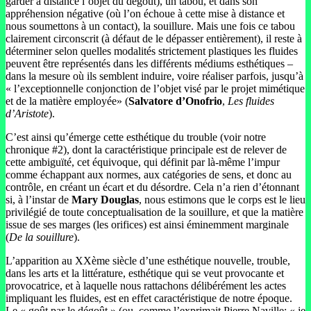
garder à distance l’objet du dégoût), un tabou, et dans son
appréhension négative (où l’on échoue à cette mise à distance et
nous soumettons à un contact), la souillure. Mais une fois ce tabou
clairement circonscrit (à défaut de le dépasser entièrement), il reste à
déterminer selon quelles modalités strictement plastiques les fluides
peuvent être représentés dans les différents médiums esthétiques –
dans la mesure où ils semblent induire, voire réaliser parfois, jusqu’à
« l’exceptionnelle conjonction de l’objet visé par le projet mimétique
et de la matière employée» (
Salvatore d’Onofrio
,
Les fluides
d’Aristote
).
C’est ainsi qu’émerge cette esthétique du trouble (voir notre
chronique #2), dont la caractéristique principale est de relever de
cette ambiguïté, cet équivoque, qui définit par là-même l’impur
comme échappant aux normes, aux catégories de sens, et donc au
contrôle, en créant un écart et du désordre. Cela n’a rien d’étonnant
si, à l’instar de
Mary Douglas
, nous estimons que le corps est le lieu
privilégié de toute conceptualisation de la souillure, et que la matière
issue de ses marges (les orifices) est ainsi éminemment marginale
(
De la souillure
).
L’apparition au XXème siècle d’une esthétique nouvelle, trouble,
dans les arts et la littérature, esthétique qui se veut provocante et
provocatrice, et à laquelle nous rattachons délibérément les actes
impliquant les fluides, est en effet caractéristique de notre époque.
Le « goût par le dégoût » (ou, comme l’exprimait Pierre Naville: « je