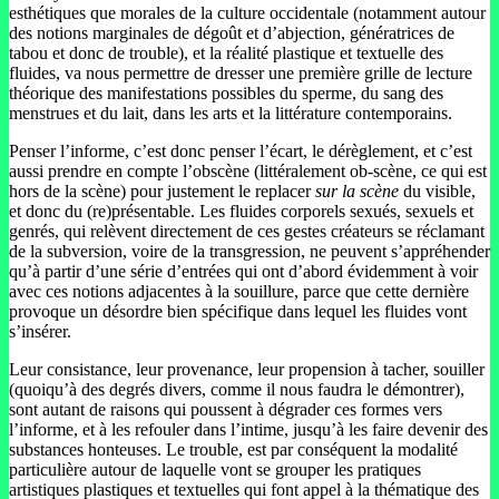
esthétiques que morales de la culture occidentale (notamment autour
des notions marginales de dégoût et d’abjection, génératrices de
tabou et donc de trouble), et la réalité plastique et textuelle des
fluides, va nous permettre de dresser une première grille de lecture
théorique des manifestations possibles du sperme, du sang des
menstrues et du lait, dans les arts et la littérature contemporains.
Penser l’informe, c’est donc penser l’écart, le dérèglement, et c’est
aussi prendre en compte l’obscène (littéralement ob-scène, ce qui est
hors de la scène) pour justement le replacer
sur la scène
du visible,
et donc du (re)présentable. Les fluides corporels sexués, sexuels et
genrés, qui relèvent directement de ces gestes créateurs se réclamant
de la subversion, voire de la transgression, ne peuvent s’appréhender
qu’à partir d’une série d’entrées qui ont d’abord évidemment à voir
avec ces notions adjacentes à la souillure, parce que cette dernière
provoque un désordre bien spécifique dans lequel les fluides vont
s’insérer.
Leur consistance, leur provenance, leur propension à tacher, souiller
(quoiqu’à des degrés divers, comme il nous faudra le démontrer),
sont autant de raisons qui poussent à dégrader ces formes vers
l’informe, et à les refouler dans l’intime, jusqu’à les faire devenir des
substances honteuses. Le trouble, est par conséquent la modalité
particulière autour de laquelle vont se grouper les pratiques
artistiques plastiques et textuelles qui font appel à la thématique des