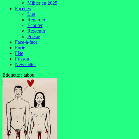
Militer en 2025
Facéties
Lire
Regarder
Écouter
Ressentir
Poésie
Face-à-face
Furie
Fête
Frisson
Newsletter
Étiquette :
tabou