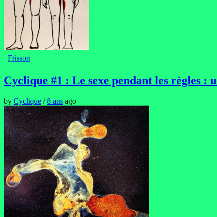
Frisson
Cyclique #1 : Le sexe pendant les règles : 
by
Cyclique
/
8 ans
ago