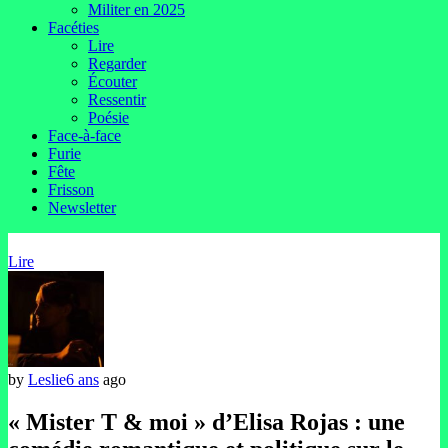
Militer en 2025
Facéties
Lire
Regarder
Écouter
Ressentir
Poésie
Face-à-face
Furie
Fête
Frisson
Newsletter
Lire
by
Leslie
6 ans
ago
« Mister T & moi » d’Elisa Rojas : une