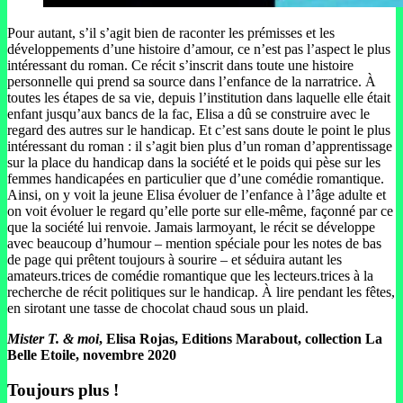
Pour autant, s’il s’agit bien de raconter les prémisses et les
développements d’une histoire d’amour, ce n’est pas l’aspect le plus
intéressant du roman. Ce récit s’inscrit dans toute une histoire
personnelle qui prend sa source dans l’enfance de la narratrice. À
toutes les étapes de sa vie, depuis l’institution dans laquelle elle était
enfant jusqu’aux bancs de la fac, Elisa a dû se construire avec le
regard des autres sur le handicap. Et c’est sans doute le point le plus
intéressant du roman : il s’agit bien plus d’un roman d’apprentissage
sur la place du handicap dans la société et le poids qui pèse sur les
femmes handicapées en particulier que d’une comédie romantique.
Ainsi, on y voit la jeune Elisa évoluer de l’enfance à l’âge adulte et
on voit évoluer le regard qu’elle porte sur elle-même, façonné par ce
que la société lui renvoie. Jamais larmoyant, le récit se développe
avec beaucoup d’humour – mention spéciale pour les notes de bas
de page qui prêtent toujours à sourire – et séduira autant les
amateurs.trices de comédie romantique que les lecteurs.trices à la
recherche de récit politiques sur le handicap. À lire pendant les fêtes,
en sirotant une tasse de chocolat chaud sous un plaid.
Mister T. & moi
, Elisa Rojas, Editions Marabout, collection La
Belle Etoile, novembre 2020
Toujours plus !