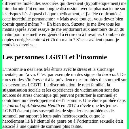
différentes molécules associées qui devraient (hypothétiquement) me
faire dormir. J’ai eu une longue discussion avec la pharmacienne sur
les risques liés à quasi chaque médicament, et j’ai été confrontée à
cette incrédulité permanente : « Mais avec tout ça, vous devez bien
dormir quand même ? » Eh bien non, Suzette, je me lève tous les
matins (après avoir essayé de me rendormir) aux alentours de 3h du
matin pour me mettre en général à écrire ou à travailler. Combien de
copies corrigées entre 4 et 7h du matin ? S’iels savaient quand je
rends les devoirs…
Les personnes LGBTI et l’insomnie
L’insomnie a des liens très étroits avec le stress et la surcharge
mentale, on l’a vu. C’est par exemple un des signes du
burn out.
De
rares études s’intéressent à la prévalence des troubles du sommeil sur
les personnes LGBTI. La discrimination, le rejet familial, la
stigmatisation sociale et les expériences de victimisation sont des
sources de stress chronique qui peuvent perturber le sommeil et
contribuer au développement de l’insomnie. Une étude publiée dans
le
Journal of Adolescent Health
en 2017 a révélé que les jeunes
LGBTI étaient plus susceptibles de signaler des problèmes de
sommeil par rapport à leurs pairs hétérosexuels, et que le
harcèlement lié à l’identité de genre ou à l’orientation sexuelle était
associé à une qualité de sommeil plus faible.