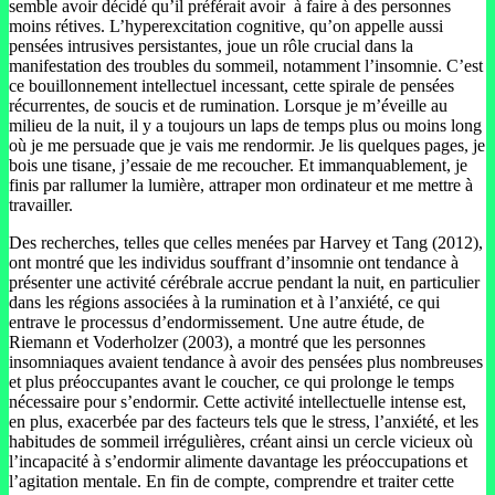
semble avoir décidé qu’il préférait avoir à faire à des personnes
moins rétives. L’hyperexcitation cognitive, qu’on appelle aussi
pensées intrusives persistantes, joue un rôle crucial dans la
manifestation des troubles du sommeil, notamment l’insomnie. C’est
ce bouillonnement intellectuel incessant, cette spirale de pensées
récurrentes, de soucis et de rumination. Lorsque je m’éveille au
milieu de la nuit, il y a toujours un laps de temps plus ou moins long
où je me persuade que je vais me rendormir. Je lis quelques pages, je
bois une tisane, j’essaie de me recoucher. Et immanquablement, je
finis par rallumer la lumière, attraper mon ordinateur et me mettre à
travailler.
Des recherches, telles que celles menées par Harvey et Tang (2012),
ont montré que les individus souffrant d’insomnie ont tendance à
présenter une activité cérébrale accrue pendant la nuit, en particulier
dans les régions associées à la rumination et à l’anxiété, ce qui
entrave le processus d’endormissement. Une autre étude, de
Riemann et Voderholzer (2003), a montré que les personnes
insomniaques avaient tendance à avoir des pensées plus nombreuses
et plus préoccupantes avant le coucher, ce qui prolonge le temps
nécessaire pour s’endormir. Cette activité intellectuelle intense est,
en plus, exacerbée par des facteurs tels que le stress, l’anxiété, et les
habitudes de sommeil irrégulières, créant ainsi un cercle vicieux où
l’incapacité à s’endormir alimente davantage les préoccupations et
l’agitation mentale. En fin de compte, comprendre et traiter cette