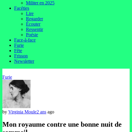
Militer en 2025
Facéties
Lire
Regarder
Écouter
Ressentir
Poésie
Face-à-face
Furie
Fête
Frisson
Newsletter
Furie
by
Virginia Moule
2 ans
ago
Mon royaume contre une bonne nuit de