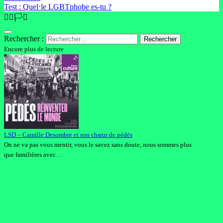
Test : Quel⋅le LGBTphobe es-tu ?
🏳️‍🌈🏳️‍⚧️
Rechercher :
Encore plus de lecture
LSD – Camille Desombre et son chœur de pédés
On ne va pas vous mentir, vous le savez sans doute, nous sommes plus
que familières avec…