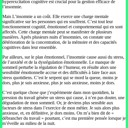
hyperexcitation cognitive est crucial pour la gestion efficace de
l’insomnie.
Mais L’insomnie a un coût. Elle exerce une charge mentale
significative sur les personnes qui en souffrent. C’est tout leur
fonctionnement cognitif, émotionnel et comportemental qui en sont
affectés. Cette charge mentale peut se manifester de plusieurs
manières. Après plusieurs nuits d’insomnies, on constate une
détérioration de la concentration, de la mémoire et des capacités
cognitives dans leur ensemble.
Par ailleurs, sur le plan émotionnel, l’insomnie cause aussi du stress,
de l’anxiété et de la dysrégulation émotionnelle. Le manque de
sommeil perturbe la régulation de l’humeur, en résulte alors une
sensibilité émotionnelle accrue et des difficultés à faire face aux
stress quotidiens. C’est le serpent qui se mord la queue, moins je
dors, plus je suis anxieuse, plus je suis anxieuse, moins je dors.
C’est quelque chose que j’expérimente dans mon quotidien, la
pression du travail génère un stress qui cause, à n’en pas douter, une
dégradation de mon sommeil. Or, je deviens plus sensible aux
facteurs de stress dans l’exercice de mon métier. Je suis alors plus
anxieuse, et, en définitive, je dors moins. On m’a bien dit de «
débrancher du travail » pourtant, c’est ma première pensée lorsque je
m’éveille au milieu de la nuit.