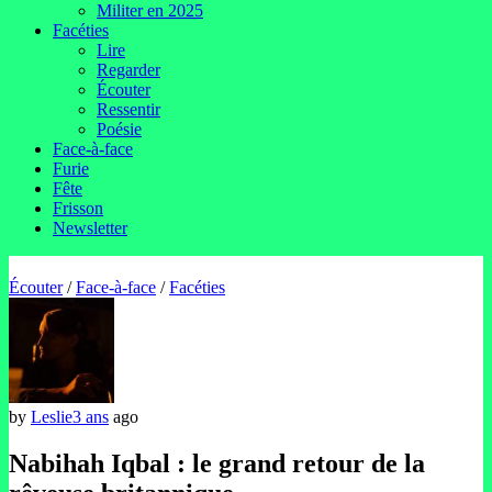
Militer en 2025
Facéties
Lire
Regarder
Écouter
Ressentir
Poésie
Face-à-face
Furie
Fête
Frisson
Newsletter
Écouter
/
Face-à-face
/
Facéties
by
Leslie
3 ans
ago
Nabihah Iqbal : le grand retour de la