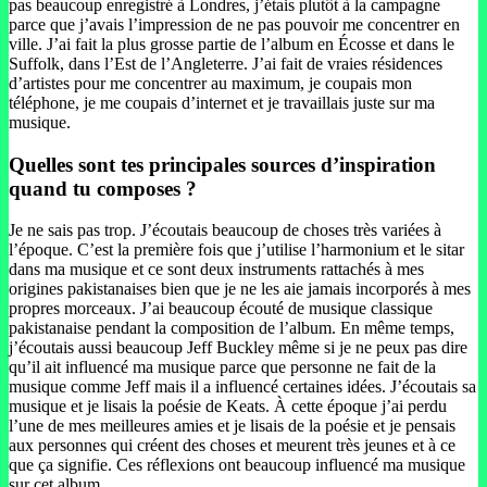
pas beaucoup enregistré à Londres, j’étais plutôt à la campagne
parce que j’avais l’impression de ne pas pouvoir me concentrer en
ville. J’ai fait la plus grosse partie de l’album en Écosse et dans le
Suffolk, dans l’Est de l’Angleterre. J’ai fait de vraies résidences
d’artistes pour me concentrer au maximum, je coupais mon
téléphone, je me coupais d’internet et je travaillais juste sur ma
musique.
Quelles sont tes principales sources d’inspiration
quand tu composes ?
Je ne sais pas trop. J’écoutais beaucoup de choses très variées à
l’époque. C’est la première fois que j’utilise l’harmonium et le sitar
dans ma musique et ce sont deux instruments rattachés à mes
origines pakistanaises bien que je ne les aie jamais incorporés à mes
propres morceaux. J’ai beaucoup écouté de musique classique
pakistanaise pendant la composition de l’album. En même temps,
j’écoutais aussi beaucoup Jeff Buckley même si je ne peux pas dire
qu’il ait influencé ma musique parce que personne ne fait de la
musique comme Jeff mais il a influencé certaines idées. J’écoutais sa
musique et je lisais la poésie de Keats. À cette époque j’ai perdu
l’une de mes meilleures amies et je lisais de la poésie et je pensais
aux personnes qui créent des choses et meurent très jeunes et à ce
que ça signifie. Ces réflexions ont beaucoup influencé ma musique
sur cet album.