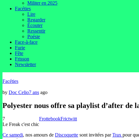
Militer en 2025
Facéties
Lire
Regarder
Écouter
Ressentir
Poésie
Face-à-face
Furie
Fête
Frisson
Newsletter
Facéties
by
Doc Celio
7 ans
ago
Polyester nous offre sa playlist d’after de 
7
Frottebook
Frictwitt
Le Freak c'est chic
Ce samedi
, nos amours de
Discoquette
sont invitées par
Trax
pour qu