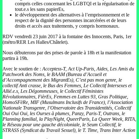
compris celles concernant les LGBTQI et la régularisation de
tout.e.s les sans papierEs,
le développement des alternatives à l’emprisonnement et le
respect de la dignité des personnes incarcérées et de leurs
droits et accès aux traitements, y compris hormonaux.
RDV vendredi 23 juin 2017 à la fontaine des Innocents, Paris, 1er
(métro/RER Les Halles/Châtelet).
Nous débuterons par des prises de parole à 18h et la manifestation
partira à 19h.
Avec le soutien de :
Acceptess-T, Act Up-Paris, Aides, Les Amis du
Patchwork des Noms, le BAAM (Bureau d’Accueil et
d’Accompagnement des MigrantEs), C’est pas mon genre, le
collectif Anti crasse, le Bus des Femmes, Le Collectif Intersexes et
Allié.e.s, Les Dégommeuses, le Collectif Féministes
Révolutionnaires, FièrEs, Femmes en Luttes 93, Gras Politique,
HomoSFèRe, MIF (Musulmans Inclusifs de France), l’Association
Nationale Transgenre, l’Observatoire des Transidentités, Collectif
Oui Oui Oui, les Ourses à plumes, Panzy, Paris-T, Outrans, le
Planning familial, la PlayNight, QueerParis, La Queer Week, RITA,
le Réseau pour une gauche décoloniale, le Seum Collectif, le
STRASS (Syndicat du Travail Sexuel), le T. Time, Trans Inter Action