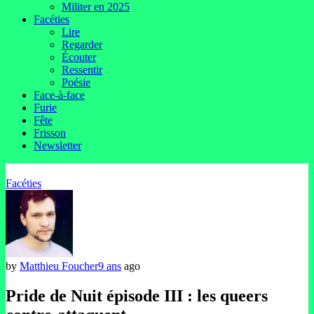
Militer en 2025
Facéties
Lire
Regarder
Écouter
Ressentir
Poésie
Face-à-face
Furie
Fête
Frisson
Newsletter
Facéties
by
Matthieu Foucher
9 ans
ago
Pride de Nuit épisode III : les queers