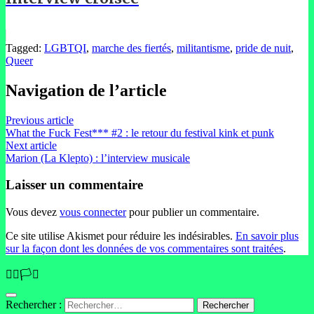
Tagged:
LGBTQI
,
marche des fiertés
,
militantisme
,
pride de nuit
,
Queer
Navigation de l’article
Previous article
What the Fuck Fest*** #2 : le retour du festival kink et punk
Next article
Marion (La Klepto) : l’interview musicale
Laisser un commentaire
Vous devez
vous connecter
pour publier un commentaire.
Ce site utilise Akismet pour réduire les indésirables.
En savoir plus
sur la façon dont les données de vos commentaires sont traitées
.
🏳️‍🌈🏳️‍⚧️
Rechercher :