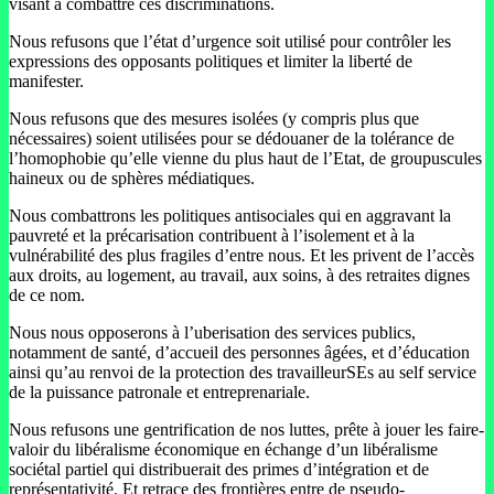
visant à combattre ces discriminations.
Nous refusons que l’état d’urgence soit utilisé pour contrôler les
expressions des opposants politiques et limiter la liberté de
manifester.
Nous refusons que des mesures isolées (y compris plus que
nécessaires) soient utilisées pour se dédouaner de la tolérance de
l’homophobie qu’elle vienne du plus haut de l’Etat, de groupuscules
haineux ou de sphères médiatiques.
Nous combattrons les politiques antisociales qui en aggravant la
pauvreté et la précarisation contribuent à l’isolement et à la
vulnérabilité des plus fragiles d’entre nous. Et les privent de l’accès
aux droits, au logement, au travail, aux soins, à des retraites dignes
de ce nom.
Nous nous opposerons à l’uberisation des services publics,
notamment de santé, d’accueil des personnes âgées, et d’éducation
ainsi qu’au renvoi de la protection des travailleurSEs au self service
de la puissance patronale et entreprenariale.
Nous refusons une gentrification de nos luttes, prête à jouer les faire-
valoir du libéralisme économique en échange d’un libéralisme
sociétal partiel qui distribuerait des primes d’intégration et de
représentativité. Et retrace des frontières entre de pseudo-