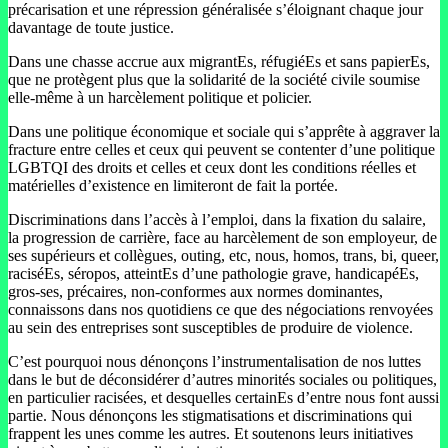
précarisation et une répression généralisée s’éloignant chaque jour
davantage de toute justice.
Dans une chasse accrue aux migrantEs, réfugiéEs et sans papierEs,
que ne protègent plus que la solidarité de la société civile soumise
elle-même à un harcèlement politique et policier.
Dans une politique économique et sociale qui s’apprête à aggraver la
fracture entre celles et ceux qui peuvent se contenter d’une politique
LGBTQI des droits et celles et ceux dont les conditions réelles et
matérielles d’existence en limiteront de fait la portée.
Discriminations dans l’accès à l’emploi, dans la fixation du salaire,
la progression de carrière, face au harcèlement de son employeur, de
ses supérieurs et collègues, outing, etc, nous, homos, trans, bi, queer,
raciséEs, séropos, atteintEs d’une pathologie grave, handicapéEs,
gros-ses, précaires, non-conformes aux normes dominantes,
connaissons dans nos quotidiens ce que des négociations renvoyées
au sein des entreprises sont susceptibles de produire de violence.
C’est pourquoi nous dénonçons l’instrumentalisation de nos luttes
dans le but de déconsidérer d’autres minorités sociales ou politiques,
en particulier racisées, et desquelles certainEs d’entre nous font aussi
partie. Nous dénonçons les stigmatisations et discriminations qui
frappent les unes comme les autres. Et soutenons leurs initiatives