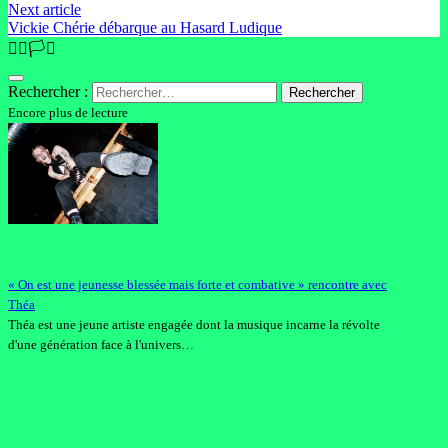
Next article
Vickie Chérie débarque au Hasard Ludique
🏳️‍🌈🏳️‍⚧️
Rechercher :
Encore plus de lecture
« On est une jeunesse blessée mais forte et combative » rencontre avec
Théa
Théa est une jeune artiste engagée dont la musique incarne la révolte
d'une génération face à l'univers…