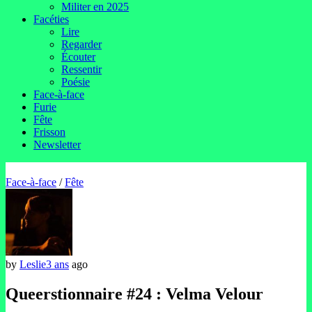
Militer en 2025
Facéties
Lire
Regarder
Écouter
Ressentir
Poésie
Face-à-face
Furie
Fête
Frisson
Newsletter
Face-à-face
/
Fête
by
Leslie
3 ans
ago
Queerstionnaire #24 : Velma Velour