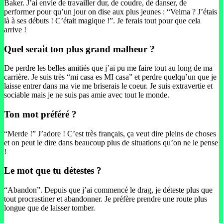
Baker. J’ai envie de travailler dur, de coudre, de danser, de
performer pour qu’un jour on dise aux plus jeunes : “Velma ? J’étais
là à ses débuts ! C’était magique !”. Je ferais tout pour que cela
arrive !
Quel serait ton plus grand malheur ?
De perdre les belles amitiés que j’ai pu me faire tout au long de ma
carrière. Je suis très “mi casa es MI casa” et perdre quelqu’un que je
laisse entrer dans ma vie me briserais le coeur. Je suis extravertie et
sociable mais je ne suis pas amie avec tout le monde.
Ton mot préféré ?
“Merde !” J’adore ! C’est très français, ça veut dire pleins de choses
et on peut le dire dans beaucoup plus de situations qu’on ne le pense
!
Le mot que tu détestes ?
“Abandon”. Depuis que j’ai commencé le drag, je déteste plus que
tout procrastiner et abandonner. Je préfère prendre une route plus
longue que de laisser tomber.