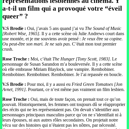
représentations lesbiennes au cinéma. Y
a-t-il un film qui a provoqué votre “éveil
queer” ?
V.S Brodie :
Oui, j’avais 5 ans quand j’ai vu
The Sound of Music
[Robert Wise, 1965]
. Il y a cette scène où Julie Andrews court dans
une montée, et je me souviens avoir pensé :
Je veux être sa copine.
Ou peut-être son mari. Je ne sais pas.
C’était mon tout premier
crush.
Rose Troche :
Moi, c’était
The Hunger [Tony Scott, 1983]
. Le
personnage de Susan Sarandon m’a bouleversée. Il y a cette scène
où elle embrasse Miriam Blaylock, une vampire. Rembobiner.
Rembobiner. Rembobiner. Rembobiner. Je l’ai repassée en boucle.
V.S Brodie :
Pour moi, il y a aussi eu
Fried Green Tomatoes [Jon
Avnet, 1991]
. Pourtant, ce n’est même pas vraiment un film lesbien.
Rose Troche :
Oui, mais de toute façon, on prenait tout ce qu’on
pouvait. Historiquement, les femmes ont toujours dû se réapproprier
des récits qui ne les représentaient pas. On devait s’identifier aux
personnages principaux masculins parce qu’on ne s’identifiait ni à
leurs épouses, ni aux autres rôles secondaires. On projetait notre
vécu sur des histoires qui n’étaient pas les nôtres, par nécessité.