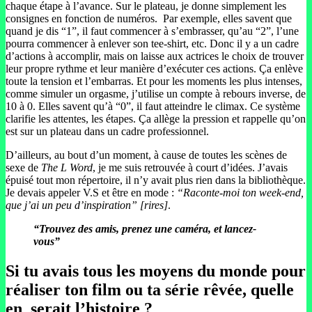
chaque étape à l’avance. Sur le plateau, je donne simplement les
consignes en fonction de numéros. Par exemple, elles savent que
quand je dis “1”, il faut commencer à s’embrasser, qu’au “2”, l’une
pourra commencer à enlever son tee-shirt, etc. Donc il y a un cadre
d’actions à accomplir, mais on laisse aux actrices le choix de trouver
leur propre rythme et leur manière d’exécuter ces actions. Ça enlève
toute la tension et l’embarras. Et pour les moments les plus intenses,
comme simuler un orgasme, j’utilise un compte à rebours inverse, de
10 à 0. Elles savent qu’à “0”, il faut atteindre le climax. Ce système
clarifie les attentes, les étapes. Ça allège la pression et rappelle qu’on
est sur un plateau dans un cadre professionnel.
D’ailleurs, au bout d’un moment, à cause de toutes les scènes de
sexe de
The L Word
, je me suis retrouvée à court d’idées. J’avais
épuisé tout mon répertoire, il n’y avait plus rien dans la bibliothèque.
Je devais appeler V.S et être en mode :
“Raconte-moi ton week-end,
que j’ai un peu d’inspiration”
[rires]
.
“Trouvez des amis, prenez une caméra, et lancez-
vous”
Si tu avais tous les moyens du monde pour
réaliser ton film ou ta série rêvée, quelle
en serait l’histoire ?