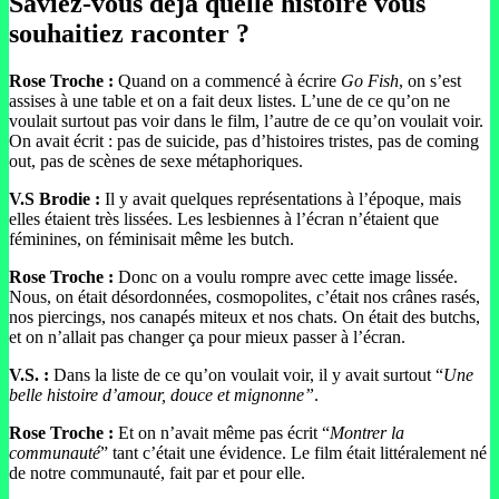
Saviez-vous déjà quelle histoire vous
souhaitiez raconter ?
Rose Troche :
Quand on a commencé à écrire
Go Fish
, on s’est
assises à une table et on a fait deux listes. L’une de ce qu’on ne
voulait surtout pas voir dans le film, l’autre de ce qu’on voulait voir.
On avait écrit : pas de suicide, pas d’histoires tristes, pas de coming
out, pas de scènes de sexe métaphoriques.
V.S Brodie :
Il y avait quelques représentations à l’époque, mais
elles étaient très lissées. Les lesbiennes à l’écran n’étaient que
féminines, on féminisait même les butch.
Rose Troche :
Donc on a voulu rompre avec cette image lissée.
Nous, on était désordonnées, cosmopolites, c’était nos crânes rasés,
nos piercings, nos canapés miteux et nos chats. On était des butchs,
et on n’allait pas changer ça pour mieux passer à l’écran.
V.S. :
Dans la liste de ce qu’on voulait voir, il y avait surtout “
Une
belle histoire d’amour, douce et mignonne”
.
Rose Troche :
Et on n’avait même pas écrit “
Montrer la
communauté
” tant c’était une évidence. Le film était littéralement né
de notre communauté, fait par et pour elle.