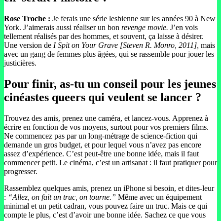
Rose Troche :
Je ferais une série lesbienne sur les années 90 à New
York. J’aimerais aussi réaliser un bon
revenge movie.
J’en vois
tellement réalisés par des hommes, et souvent, ça laisse à désirer.
Une version de
I Spit on Your Grave [Steven R. Monro, 2011],
mais
avec un gang de femmes plus âgées, qui se rassemble pour jouer les
justicières.
Pour finir, as-tu un conseil pour les jeunes
cinéastes queers qui veulent se lancer ?
Trouvez des amis, prenez une caméra, et lancez-vous. Apprenez à
écrire en fonction de vos moyens, surtout pour vos premiers films.
Ne commencez pas par un long-métrage de science-fiction qui
demande un gros budget, et pour lequel vous n’avez pas encore
assez d’expérience. C’est peut-être une bonne idée, mais il faut
commencer petit. Le cinéma, c’est un artisanat : il faut pratiquer pour
progresser.
Rassemblez quelques amis, prenez un iPhone si besoin, et dites-leur
:
“Allez, on fait un truc, on tourne.”
Même avec un équipement
minimal et un petit cadran, vous pouvez faire un truc. Mais ce qui
compte le plus, c’est d’avoir une bonne idée. Sachez ce que vous