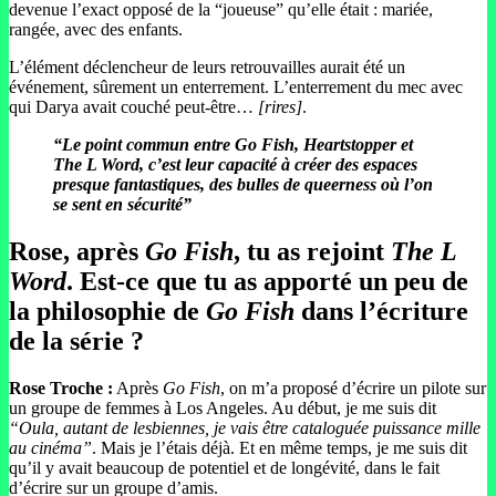
devenue l’exact opposé de la “joueuse” qu’elle était : mariée,
rangée, avec des enfants.
L’élément déclencheur de leurs retrouvailles aurait été un
événement, sûrement un enterrement. L’enterrement du mec avec
qui Darya avait couché peut-être…
[rires]
.
“Le point commun entre Go Fish, Heartstopper et
The L Word, c’est leur capacité à créer des espaces
presque fantastiques, des bulles de queerness où l’on
se sent en sécurité”
Rose, après
Go Fish
, tu as rejoint
The L
Word
. Est-ce que tu as apporté un peu de
la philosophie de
Go Fish
dans l’écriture
de la série ?
Rose Troche :
Après
Go Fish
, on m’a proposé d’écrire un pilote sur
un groupe de femmes à Los Angeles. Au début, je me suis dit
“Oula, autant de lesbiennes, je vais être cataloguée puissance mille
au cinéma”
. Mais je l’étais déjà. Et en même temps, je me suis dit
qu’il y avait beaucoup de potentiel et de longévité, dans le fait
d’écrire sur un groupe d’amis.