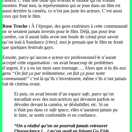
caméra. C’était une bulle qui reflétait le monde qu’on voulait
montrer. Pour moi, la représentation qui se joue dans un film est
aussi derrière la caméra, ce n’est pas juste les acteurs. C’est aussi
ceux qui font le film.
Rose Troche :
À l’époque, des gens extérieurs à cette communauté
ne se seraient jamais investis pour le film. Déjà, pas pour leur
carrière, car il aurait fallu avoir une boule de cristal pour savoir
qu’on irait à Sundance
[rires],
moi je pensais que le film ne ferait
que quelques festivals gays.
Ensuite, parce qu’aucun·e acteur·ice professionnel·le n’aurait
accepté cette organisation : on avait beaucoup de problèmes
d’argent, il y a eu six mois sans tournage…. Alors que si tu dis aux
gens
“On fait ça par militantisme, on fait ça pour notre
communauté”
c’est là qu’ils s’investissent, même s’ils n’ont jamais
fait de cinéma avant.
Et puis, on avait besoin d’un espace
safe
, parce qu’on
travaillait avec des non-actrices qui devaient parfois se
dévoiler devant la caméra, se déshabiller, etc. Si on
n’était pas dans ce
safe space
, elles n’auraient jamais pu
le faire, se sentir confortable et en confiance.
“On a réalisé qu’on ne pourrait jamais retrouver
l’insouciance […] qu’on avait en faisant Go Fish.