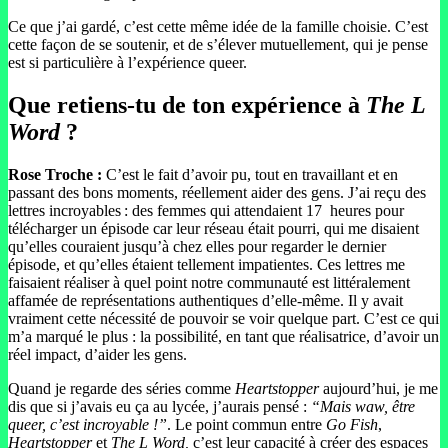
Ce que j’ai gardé, c’est cette même idée de la famille choisie. C’est
cette façon de se soutenir, et de s’élever mutuellement, qui je pense
est si particulière à l’expérience queer.
Que retiens-tu de ton expérience à
The L
Word
?
Rose Troche :
C’est le fait d’avoir pu, tout en travaillant et en
passant des bons moments, réellement aider des gens. J’ai reçu des
lettres incroyables : des femmes qui attendaient 17 heures pour
télécharger un épisode car leur réseau était pourri, qui me disaient
qu’elles couraient jusqu’à chez elles pour regarder le dernier
épisode, et qu’elles étaient tellement impatientes. Ces lettres me
faisaient réaliser à quel point notre communauté est littéralement
affamée de représentations authentiques d’elle-même. Il y avait
vraiment cette nécessité de pouvoir se voir quelque part. C’est ce qui
m’a marqué le plus : la possibilité, en tant que réalisatrice, d’avoir un
réel impact, d’aider les gens.
Quand je regarde des séries comme
Heartstopper
aujourd’hui, je me
dis que si j’avais eu ça au lycée, j’aurais pensé :
“Mais waw, être
queer, c’est incroyable !”
. Le point commun entre
Go Fish
,
Heartstopper
et
The L Word,
c’est leur capacité à créer des espaces