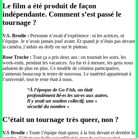
Le film a été produit de façon
indépendante. Comment s’est passé le
tournage ?
V.S. Brodie :
Personne n’avait d’expérience : ni les actrices, ni
l’équipe. Je n’avais jamais joué avant. Et quand je n’étais pas devant
la caméra, j’aidais au
dolly
ou sur le plateau.
Rose Troche :
Tout ça a pris deux ans : on tournait les soirs, les
week-ends, pendant les vacances. Au fur et à mesure, les gens nous
aidaient de plus en plus. Ce modèle de création participative,
j’aimerais beaucoup le tester de nouveau. Le matériel appartenait à
l’université, tout le reste était à nous.
“À l’époque de Go Fish, on était
profondément lié·es les un·es aux autres.
Il y avait un soutien collectif, une «
sécurité du nombre »
C’était un tournage très queer, non ?
V.S Brodie :
Toute l’équipe était queer, à la fois devant et derrière la