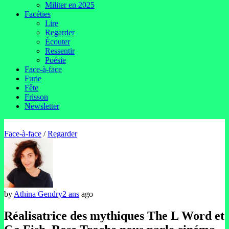
Militer en 2025
Facéties
Lire
Regarder
Écouter
Ressentir
Poésie
Face-à-face
Furie
Fête
Frisson
Newsletter
Face-à-face
/
Regarder
by
Athina Gendry
2 ans
ago
Réalisatrice des mythiques The L Word et