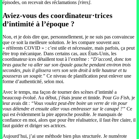
épisodes, on recevait des réclamations
[rires].
Aviez-vous des coordinateur·trices
d’intimité à l’époque ?
Non, et je dois dire que, personnellement, je ne suis pas convaincue
que ce soit la meilleure solution. Je les compare souvent aux
« référents COVID » : c’est utile et nécessaire, mais parfois, ça peut
être trop mécanique. Dans certains cas, aux États-Unis, les
coordinateur·ices détaillent tout à l’extrême :
“D’accord, donc ton
bras gauche va aller sur son épaule gauche pendant environ trois
secondes, puis il glissera vers son sein droit à telle hauteur et tu
pousseras un soupir.”
Ce niveau de planification peut enlever une
forme d’authenticité, selon moi.
Avec le temps, ma façon de tourner des scènes d’intimité a
beaucoup évolué. Au début, j’étais jeune et timide. Pour
Go Fish
, je
leur avais dit :
“Vous voulez peut-être boire un verre de vin pour
vous détendre et ensuite aller vous embrasser sur le canapé ?”
Ce
qui est évidemment la pire approche possible. Je manquais de
confiance en moi, alors que pour être réalisatrice, il faut être claire, il
faut guider et diriger ses actrices.
Aujourd’hui, j’ai une méthode bien plus structurée. Je numérote