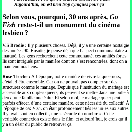
Aujourd’hui, on est bien trop cyniques pour ça”
Selon vous, pourquoi, 30 ans après,
Go
Fish
reste-t-il un monument du cinéma
lesbien ?
V.S Brodie :
Il y plusieurs choses. Déjà, il y a une certaine nostalgie
des années 90. Ensuite, je pense déjà que l’aspect communautaire a
marqué. Les gens recherchent cette communauté, ces amitiés fortes.
Ils sont intrigués par la manière dont on s’est rencontrées, dont on a
maintenu nos liens.
Rose Troche :
À l’époque, notre manière de vivre la queerness,
c’était d’être ensemble. Car on ne pouvait pas compter sur des
structures comme le mariage. Depuis que l’institution du mariage est
accessible aux couples queers, ils peuvent se mettre dans une bulle à
deux, une famille nucléaire. Et selon moi, le mariage queer peut
parfois effacer, d’une certaine manière, cette nécessité du collectif. À
l’époque de
Go Fish
, on était profondément liés les un·es aux autres.
Il y avait soutien collectif, une « sécurité du nombre ». Cette
véritable connexion existe dans le film, et aujourd’hui, je crois qu’il
y a un désir du public de retrouver ça.