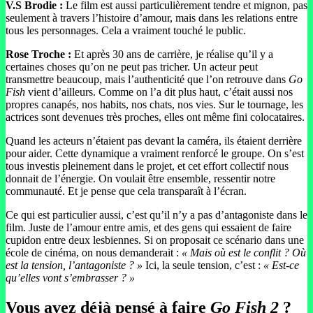
V.S Brodie :
Le film est aussi particulièrement tendre et mignon, pas
seulement à travers l’histoire d’amour, mais dans les relations entre
tous les personnages. Cela a vraiment touché le public.
Rose Troche :
Et après 30 ans de carrière, je réalise qu’il y a
certaines choses qu’on ne peut pas tricher. Un acteur peut
transmettre beaucoup, mais l’authenticité que l’on retrouve dans
Go
Fish
vient d’ailleurs. Comme on l’a dit plus haut, c’était aussi nos
propres canapés, nos habits, nos chats, nos vies. Sur le tournage, les
actrices sont devenues très proches, elles ont même fini colocataires.
Quand les acteurs n’étaient pas devant la caméra, ils étaient derrière
pour aider. Cette dynamique a vraiment renforcé le groupe. On s’est
tous investis pleinement dans le projet, et cet effort collectif nous
donnait de l’énergie. On voulait être ensemble, ressentir notre
communauté. Et je pense que cela transparaît à l’écran.
Ce qui est particulier aussi, c’est qu’il n’y a pas d’antagoniste dans le
film. Juste de l’amour entre amis, et des gens qui essaient de faire
cupidon entre deux lesbiennes. Si on proposait ce scénario dans une
école de cinéma, on nous demanderait :
« Mais où est le conflit ? Où
est la tension, l’antagoniste ? »
Ici, la seule tension, c’est :
« Est-ce
qu’elles vont s’embrasser ? »
Vous avez déjà pensé à faire
Go Fish 2
?