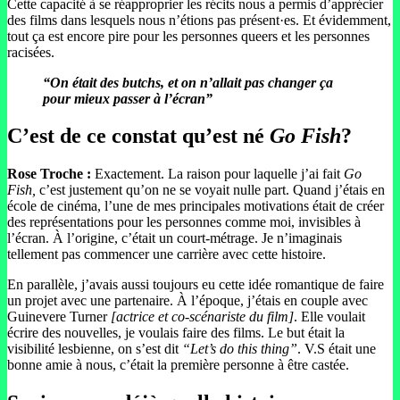
Cette capacité à se réapproprier les récits nous a permis d’apprécier
des films dans lesquels nous n’étions pas présent·es. Et évidemment,
tout ça est encore pire pour les personnes queers et les personnes
racisées.
“
On était des butchs, et on n’allait pas changer ça
pour mieux passer à l’écran”
C’est de ce constat qu’est né
Go Fish
?
Rose Troche :
Exactement. La raison pour laquelle j’ai fait
Go
Fish,
c’est justement qu’on ne se voyait nulle part. Quand j’étais en
école de cinéma, l’une de mes principales motivations était de créer
des représentations pour les personnes comme moi, invisibles à
l’écran. À l’origine, c’était un court-métrage. Je n’imaginais
tellement pas commencer une carrière avec cette histoire.
En parallèle, j’avais aussi toujours eu cette idée romantique de faire
un projet avec une partenaire. À l’époque, j’étais en couple avec
Guinevere Turner
[actrice et co-scénariste du film]
. Elle voulait
écrire des nouvelles, je voulais faire des films. Le but était la
visibilité lesbienne, on s’est dit
“Let’s do this thing”
. V.S était une
bonne amie à nous, c’était la première personne à être castée.