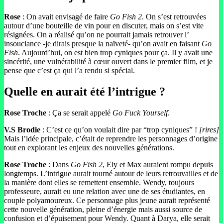
Rose
: On avait envisagé de faire
Go Fish 2
. On s’est retrouvées
autour d’une bouteille de vin pour en discuter, mais on s’est vite
résignées. On a réalisé qu’on ne pourrait jamais retrouver l’
insouciance -je dirais presque la naïveté- qu’on avait en faisant
Go
Fish
. Aujourd’hui, on est bien trop cyniques pour ça. Il y avait une
sincérité, une vulnérabilité à cœur ouvert dans le premier film, et je
pense que c’est ça qui l’a rendu si spécial.
Quelle en aurait été l’intrigue ?
Rose
Troche
: Ça se serait appelé
Go Fuck Yourself
.
V.S Brodie
: C’est ce qu’on voulait dire par “trop cyniques” !
[rires]
Mais l’idée principale, c’était de reprendre les personnages d’origine
tout en explorant les enjeux des nouvelles générations.
Rose
Troche
: Dans
Go Fish 2
, Ely et Max auraient rompu depuis
longtemps. L’intrigue aurait tourné autour de leurs retrouvailles et de
la manière dont elles se remettent ensemble. Wendy, toujours
professeure, aurait eu une relation avec une de ses étudiantes, en
couple polyamoureux. Ce personnage plus jeune aurait représenté
cette nouvelle génération, pleine d’énergie mais aussi source de
confusion et d’épuisement pour Wendy. Quant à Darya, elle serait