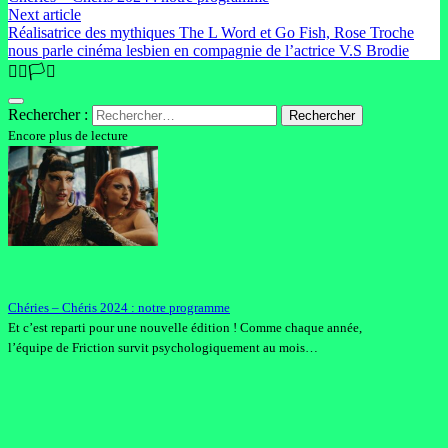
Next article
Réalisatrice des mythiques The L Word et Go Fish, Rose Troche
nous parle cinéma lesbien en compagnie de l’actrice V.S Brodie
🏳️‍🌈🏳️‍⚧️
Rechercher :
Encore plus de lecture
Chéries – Chéris 2024 : notre programme
Et c’est reparti pour une nouvelle édition ! Comme chaque année,
l’équipe de Friction survit psychologiquement au mois…