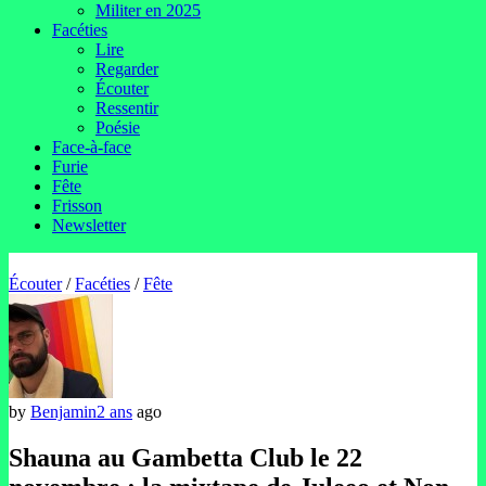
Militer en 2025
Facéties
Lire
Regarder
Écouter
Ressentir
Poésie
Face-à-face
Furie
Fête
Frisson
Newsletter
Écouter
/
Facéties
/
Fête
by
Benjamin
2 ans
ago
Shauna au Gambetta Club le 22