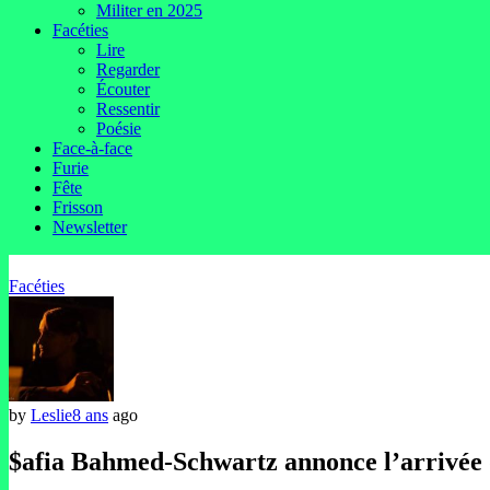
Militer en 2025
Facéties
Lire
Regarder
Écouter
Ressentir
Poésie
Face-à-face
Furie
Fête
Frisson
Newsletter
Facéties
by
Leslie
8 ans
ago
$afia Bahmed-Schwartz annonce l’arrivée d