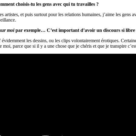
ent choisis-tu les gens avec qui tu travailles ?
 artistes, et puis surtout pour les relations humaines, j’aime les gens avec
eillance.
sur moi
par exemple… C’est important d’avoir un discours si libre
f évidemment les dessins, ou les clips volontairement érotiques. Certain
e moi, parce que si il y a une chose que je chéris et que je transpire c’est 