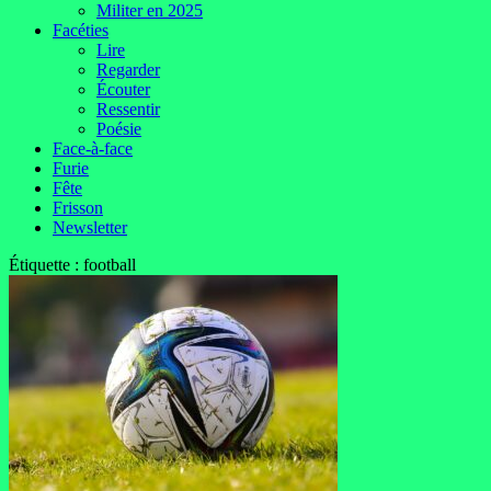
Militer en 2025
Facéties
Lire
Regarder
Écouter
Ressentir
Poésie
Face-à-face
Furie
Fête
Frisson
Newsletter
Étiquette :
football