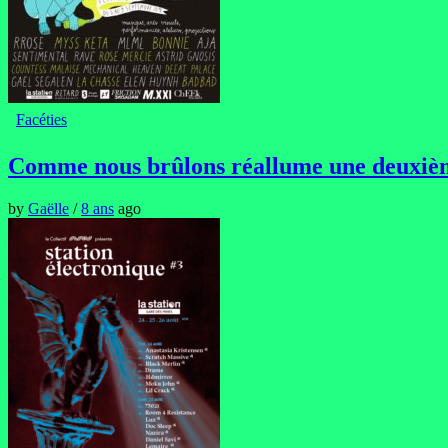
Facéties
Comme nous brûlons réallume une deuxièm
by
Gaëlle
/
8 ans
ago