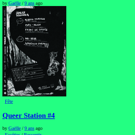
by
Gaëlle
/
9 ans
ago
Fête
Queer Station #4
by
Gaëlle
/
9 ans
ago
Facéties
/
Ressentir