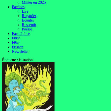
Militer en 2025
Facéties
Lire
Regarder
Écouter
Ressentir
Poésie
Face-à-face
Furie
Fête
Frisson
Newsletter
Étiquette :
la station