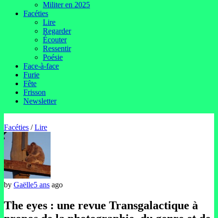
Militer en 2025
Facéties
Lire
Regarder
Écouter
Ressentir
Poésie
Face-à-face
Furie
Fête
Frisson
Newsletter
Facéties
/
Lire
by
Gaëlle
5 ans
ago
The eyes : une revue Transgalactique à