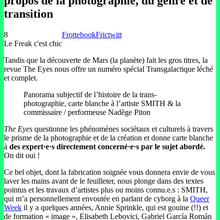
propos de la photographie, du genre et de
transition
8
Frottebook
Frictwitt
Le Freak c'est chic
Tandis que la découverte de Mars (la planète) fait les gros titres, la
revue The Eyes nous offre un numéro spécial Transgalactique léché
et complet.
Panorama subjectif de l’histoire de la trans-
photographie, carte blanche à l’artiste SMITH & la
commissaire / performeuse Nadège Piton
The Eyes
questionne les phénomènes sociétaux et culturels à travers
le prisme de la photographie et de la création et donne carte blanche
à
des expert·e·s directement concerné·e·s par le sujet abordé.
On dit oui !
Ce bel objet, dont la fabrication soignée vous donnera envie de vous
laver les mains avant de le feuilleter, nous plonge dans des textes
pointus et les travaux d’artistes plus ou moins connu.e.s : SMITH,
qui m’a personnellement envoutée en parlant de cyborg à la
Queer
Week
il y a quelques années, Annie Sprinkle, qui est gouine (!!) et
de formation « image », Elisabeth Lebovici, Gabriel García Román