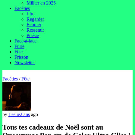
Militer en 2025
Facéties
Lire
Regarder
Écouter
Ressentir
Poésie
Face-à-face
Furie
Fête
Frisson
Newsletter
Facéties
/
Fête
by
Leslie
2 ans
ago
Tous tes cadeaux de Noël sont au