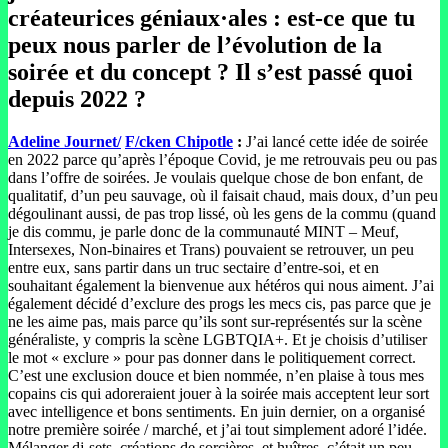
créateurices géniaux·ales : est-ce que tu
peux nous parler de l’évolution de la
soirée et du concept ? Il s’est passé quoi
depuis 2022 ?
Adeline Journet/
F/cken Chipotle
:
J’ai lancé cette idée de soirée
en 2022 parce qu’après l’époque Covid, je me retrouvais peu ou pas
dans l’offre de soirées. Je voulais quelque chose de bon enfant, de
qualitatif, d’un peu sauvage, où il faisait chaud, mais doux, d’un peu
dégoulinant aussi, de pas trop lissé, où les gens de la commu (quand
je dis commu, je parle donc de la communauté MINT – Meuf,
Intersexes, Non-binaires et Trans) pouvaient se retrouver, un peu
entre eux, sans partir dans un truc sectaire d’entre-soi, et en
souhaitant également la bienvenue aux hétéros qui nous aiment. J’ai
également décidé d’exclure des progs les mecs cis, pas parce que je
ne les aime pas, mais parce qu’ils sont sur-représentés sur la scène
généraliste, y compris la scène LGBTQIA+. Et je choisis d’utiliser
le mot « exclure » pour pas donner dans le politiquement correct.
C’est une exclusion douce et bien nommée, n’en plaise à tous mes
copains cis qui adoreraient jouer à la soirée mais acceptent leur sort
avec intelligence et bons sentiments. En juin dernier, on a organisé
notre première soirée / marché, et j’ai tout simplement adoré l’idée.
Mélanger dj-sets, créations de sorcières, et huîtres, c’était un peu