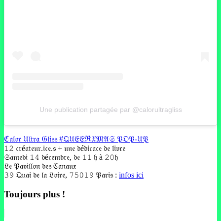
Une publication partagée par @calorultragliss
ℭ𝔞𝔩𝔬𝔯 𝔘𝔩𝔱𝔯𝔞 𝔊𝔩𝔦𝔰𝔰 #𝔔𝔘𝔈𝔈ℜ𝔛𝔐𝔄𝔖 𝔓𝔒𝔓-𝔘𝔓
𝟷𝟸 𝔠𝔯é𝔞𝔱𝔢𝔲𝔯.𝔦𝔠𝔢.𝔰 + 𝔲𝔫𝔢 𝔡é𝔡𝔦𝔠𝔞𝔠𝔢 𝔡𝔢 𝔩𝔦𝔳𝔯𝔢
𝔖𝔞𝔪𝔢𝔡𝔦 𝟷𝟺 𝔡é𝔠𝔢𝔪𝔟𝔯𝔢, 𝔡𝔢 𝟷𝟷 𝔥 à 𝟸𝟶𝔥
𝔏𝔢 𝔓𝔞𝔳𝔦𝔩𝔩𝔬𝔫 𝔡𝔢𝔰 ℭ𝔞𝔫𝔞𝔲𝔵
𝟹𝟿 𝔔𝔲𝔞𝔦 𝔡𝔢 𝔩𝔞 𝔏𝔬𝔦𝔯𝔢, 𝟽𝟻𝟶𝟷𝟿 𝔓𝔞𝔯𝔦𝔰 :
infos ici
Toujours plus !