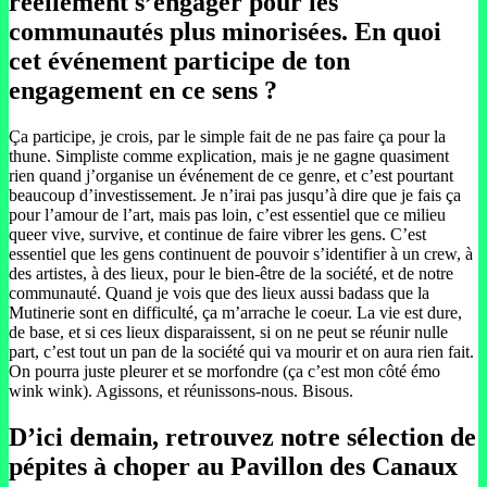
réellement s’engager pour les
communautés plus minorisées. En quoi
cet événement participe de ton
engagement en ce sens ?
Ça participe, je crois, par le simple fait de ne pas faire ça pour la
thune. Simpliste comme explication, mais je ne gagne quasiment
rien quand j’organise un événement de ce genre, et c’est pourtant
beaucoup d’investissement. Je n’irai pas jusqu’à dire que je fais ça
pour l’amour de l’art, mais pas loin, c’est essentiel que ce milieu
queer vive, survive, et continue de faire vibrer les gens. C’est
essentiel que les gens continuent de pouvoir s’identifier à un crew, à
des artistes, à des lieux, pour le bien-être de la société, et de notre
communauté. Quand je vois que des lieux aussi badass que la
Mutinerie sont en difficulté, ça m’arrache le coeur. La vie est dure,
de base, et si ces lieux disparaissent, si on ne peut se réunir nulle
part, c’est tout un pan de la société qui va mourir et on aura rien fait.
On pourra juste pleurer et se morfondre (ça c’est mon côté émo
wink wink). Agissons, et réunissons-nous. Bisous.
D’ici demain, retrouvez notre sélection de
pépites à choper au Pavillon des Canaux