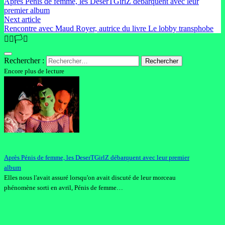
Après Pénis de femme, les DeserTGirlZ débarquent avec leur
premier album
Next article
Rencontre avec Maud Royer, autrice du livre Le lobby transphobe
🏳️‍🌈🏳️‍⚧️
Rechercher :
Encore plus de lecture
Après Pénis de femme, les DeserTGirlZ débarquent avec leur premier
album
Elles nous l'avait assuré lorsqu'on avait discuté de leur morceau
phénomène sorti en avril, Pénis de femme…