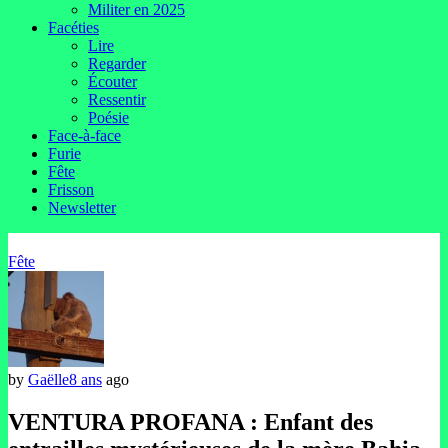
Militer en 2025
Facéties
Lire
Regarder
Écouter
Ressentir
Poésie
Face-à-face
Furie
Fête
Frisson
Newsletter
Fête
by
Gaëlle
8 ans
ago
VENTURA PROFANA : Enfant des