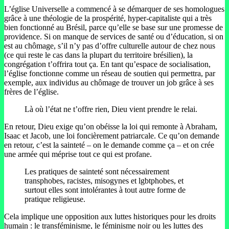
L’église Universelle a commencé à se démarquer de ses homologues
grâce à une théologie de la prospérité, hyper-capitaliste qui a très
bien fonctionné au Brésil, parce qu’elle se base sur une promesse de
providence. Si on manque de services de santé ou d’éducation, si on
est au chômage, s’il n’y pas d’offre culturelle autour de chez nous
(ce qui reste le cas dans la plupart du territoire brésilien), la
congrégation t’offrira tout ça. En tant qu’espace de socialisation,
l’église fonctionne comme un réseau de soutien qui permettra, par
exemple, aux individus au chômage de trouver un job grâce à ses
frères de l’église.
Là où l’état ne t’offre rien, Dieu vient prendre le relai.
En retour, Dieu exige qu’on obéisse la loi qui remonte à Abraham,
Isaac et Jacob, une loi foncièrement patriarcale. Ce qu’on demande
en retour, c’est la sainteté – on le demande comme ça – et on crée
une armée qui méprise tout ce qui est profane.
Les pratiques de sainteté sont nécessairement
transphobes, racistes, misogynes et lgbtphobes, et
surtout elles sont intolérantes à tout autre forme de
pratique religieuse.
Cela implique une opposition aux luttes historiques pour les droits
humain : le transféminisme, le féminisme noir ou les luttes des