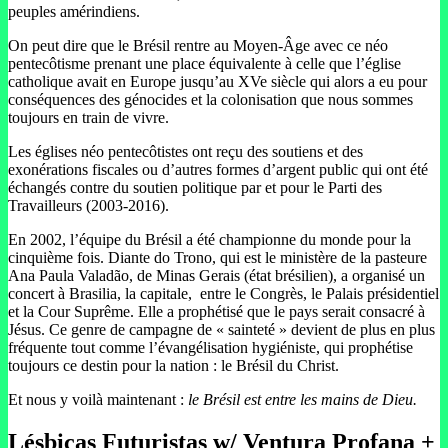
peuples amérindiens.
On peut dire que le Brésil rentre au Moyen-Âge avec ce néo
pentecôtisme prenant une place équivalente à celle que l’église
catholique avait en Europe jusqu’au XVe siècle qui alors a eu pour
conséquences des génocides et la colonisation que nous sommes
toujours en train de vivre.
Les églises néo pentecôtistes ont reçu des soutiens et des
exonérations fiscales ou d’autres formes d’argent public qui ont été
échangés contre du soutien politique par et pour le Parti des
Travailleurs (2003-2016).
En 2002, l’équipe du Brésil a été championne du monde pour la
cinquième fois. Diante do Trono, qui est le ministère de la pasteure
Ana Paula Valadão, de Minas Gerais (état brésilien), a organisé un
concert à Brasilia, la capitale, entre le Congrès, le Palais présidentiel
et la Cour Suprême. Elle a prophétisé que le pays serait consacré à
Jésus. Ce genre de campagne de « sainteté » devient de plus en plus
fréquente tout comme l’évangélisation hygiéniste, qui prophétise
toujours ce destin pour la nation : le Brésil du Christ.
Et nous y voilà maintenant :
le Brésil est entre les mains de Dieu.
Lésbicas Futuristas w/ Ventura Profana +