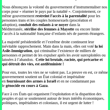
Nous dénonçons la volonté du gouvernement d’instrumentaliser nos
corps pour « réarmer le pays par la natalité ». Conjointement, ce
même gouvernement
restreint l’accès à la parentalité
pour les
personnes trans et les couples homosexuels (procréation et
adoption),
conduit des enfants à se noyer
dans la
Méditerranée,
stérilise des femmes à Mayotte
ou encore limite
l’accès à la nationalité française d’enfants nés de parents étrangers.
La majorité présidentielle et l’extrême droite continuent leur
inévitable rapprochement. Main dans la main, elles ont voté
la loi
Asile-Immigration
, qui criminalise l’existence de milliers de
personnes et permet de les expulser après les avoir surexploitées ou
laissées à l’abandon.
Cette loi brutale, raciste, qui précarise et
qui détruit des vies, est antiféministe !
Pour eux, toutes les vies ne se valent pas. La preuve en est, ce même
gouvernement soutient un État colonial et impérialiste
en
fournissant des armes à Israël
et en ne condamnant pas
le
génocide en cours à Gaza
.
Face à ces États qui organisent l’exploitation et la disparition des
peuples et qui se soutiennent autour de leurs intérêts économiques,
politiques, impérialistes et coloniaux, il est urgent de lutter !