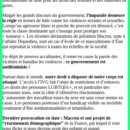
Internationale de lutte pour les droits des femmes et des minorités de
genre.
Malgré les grands discours du gouvernement,
l’impunité demeure
la règle
en termes de lutte contre les violences sexistes et sexuelles.
Lorsqu’un agresseur blanc et proche du pouvoir est dénoncé, c’est
toute la classe dominante qui s’insurge pour protéger son
« honneur ». Les récentes déclarations du président Macron, suite à
l’affaire Depardieu, sont un cas d’école de ce masculinisme d’État
qui reproduit la violence à toutes les échelles de la société.
En dépit de preuves accablantes, il remet en cause la parole des
victimes et banalise les violences :
ce gouvernement est
antiféministe !
Partout dans le monde,
notre droit à disposer de notre corps est
attaqué
. L’accès à l’IVG fait l’objet de restrictions et d’entraves.
Les droits des personnes LGBTQIA+, et en particulier des
personnes trans, sont la cible d’offensives réactionnaires.
L’autonomie des travailleur·euses du sexe est sans cesse remise en
cause. Les personnes porteuses d’un handicap visible ou invisible
continuent d’être institutionnalisées et infantilisées.
Dernière provocation en date : Macron et son projet de
“réarmement démographique”
de la France, par lequel il veut
nous dicter si nous devons avoir des enfants et quand.