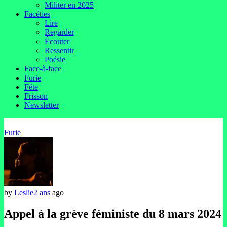
Militer en 2025
Facéties
Lire
Regarder
Écouter
Ressentir
Poésie
Face-à-face
Furie
Fête
Frisson
Newsletter
Furie
by
Leslie
2 ans
ago
Appel à la grève féministe du 8 mars 2024