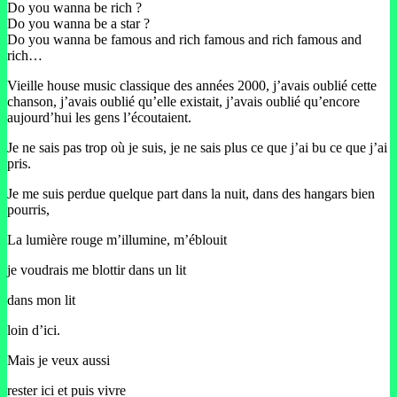
Do you wanna be rich ?
Do you wanna be a star ?
Do you wanna be famous and rich famous and rich famous and
rich…
Vieille house music classique des années 2000, j’avais oublié cette
chanson, j’avais oublié qu’elle existait, j’avais oublié qu’encore
aujourd’hui les gens l’écoutaient.
Je ne sais pas trop où je suis, je ne sais plus ce que j’ai bu ce que j’ai
pris.
Je me suis perdue quelque part dans la nuit, dans des hangars bien
pourris,
La lumière rouge m’illumine, m’éblouit
je voudrais me blottir dans un lit
dans mon lit
loin d’ici.
Mais je veux aussi
rester ici et puis vivre