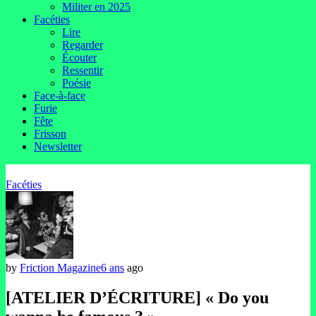
Militer en 2025
Facéties
Lire
Regarder
Écouter
Ressentir
Poésie
Face-à-face
Furie
Fête
Frisson
Newsletter
Facéties
by
Friction Magazine
6 ans
ago
[ATELIER D’ÉCRITURE] « Do you