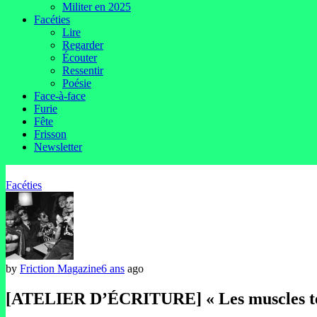
Militer en 2025
Facéties
Lire
Regarder
Écouter
Ressentir
Poésie
Face-à-face
Furie
Fête
Frisson
Newsletter
Facéties
by
Friction Magazine
6 ans
ago
[ATELIER D’ÉCRITURE] « Les muscles tendu