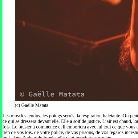
(c) Gaëlle Matata
Les muscles tendus, les poings serrés, la respiration haletante. On peut
ce qui se dressera devant elle. Elle a soif de justice. L’air est chaud,
fois. Le brasier à commencé et il emportera avec lui tout ce que vous a
rien de vos lois, de votre police, de vos prisons, de vos regards incest
nuit, dans l’odeur de fumée, elle veut marcher sans peur.