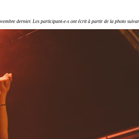
novembre dernier. Les participant-e-s ont écrit à partir de la photo suivan