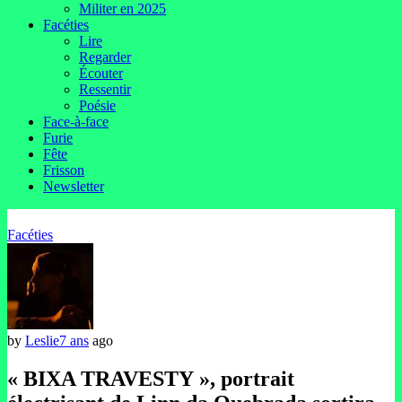
Militer en 2025
Facéties
Lire
Regarder
Écouter
Ressentir
Poésie
Face-à-face
Furie
Fête
Frisson
Newsletter
Facéties
by
Leslie
7 ans
ago
« BIXA TRAVESTY », portrait