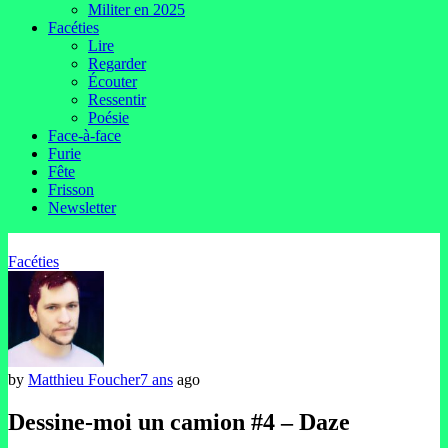
Militer en 2025
Facéties
Lire
Regarder
Écouter
Ressentir
Poésie
Face-à-face
Furie
Fête
Frisson
Newsletter
Facéties
by
Matthieu Foucher
7 ans
ago
Dessine-moi un camion #4 – Daze