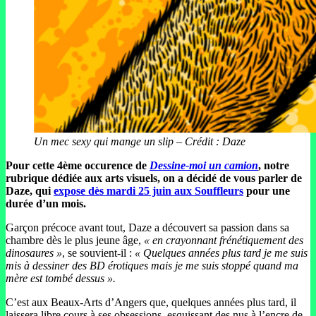
Un mec sexy qui mange un slip
–
Crédit : Daze
Pour cette 4ème occurence de
Dessine-moi un camion
, notre
rubrique dédiée aux arts visuels, on a décidé de vous parler de
Daze, qui
expose dès mardi 25 juin aux Souffleurs
pour une
durée d’un mois.
Garçon précoce avant tout, Daze a découvert sa passion dans sa
chambre dès le plus jeune âge,
« en crayonnant frénétiquement des
dinosaures »
, se souvient-il :
« Quelques années plus tard je me suis
mis à dessiner des BD érotiques mais je me suis stoppé quand ma
mère est tombé dessus ».
C’est aux Beaux-Arts d’Angers que, quelques années plus tard, il
laissera libre cours à ses obsessions, esquissant des nus à l’encre de