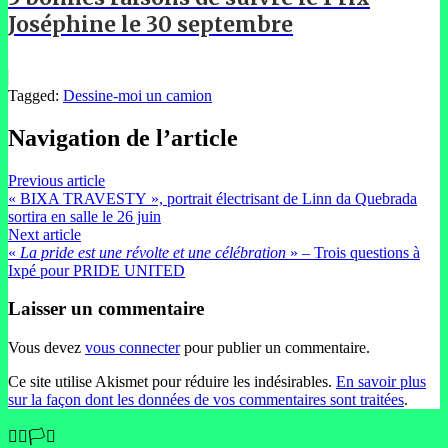
Joséphine le 30 septembre
Tagged:
Dessine-moi un camion
Navigation de l’article
Previous article
« BIXA TRAVESTY », portrait électrisant de Linn da Quebrada
sortira en salle le 26 juin
Next article
«
La pride est une révolte et une célébration
» – Trois questions à
Ixpé pour PRIDE UNITED
Laisser un commentaire
Vous devez
vous connecter
pour publier un commentaire.
Ce site utilise Akismet pour réduire les indésirables.
En savoir plus
sur la façon dont les données de vos commentaires sont traitées
.
🏳️‍🌈🏳️‍⚧️