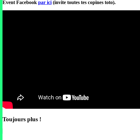
Event Facebook
par ici
(invite toutes tes copines toto).
Toujours plus !