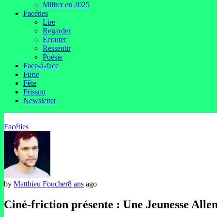
Militer en 2025
Facéties
Lire
Regarder
Écouter
Ressentir
Poésie
Face-à-face
Furie
Fête
Frisson
Newsletter
Facéties
by
Matthieu Foucher
8 ans
ago
Ciné-friction présente : Une Jeunesse All