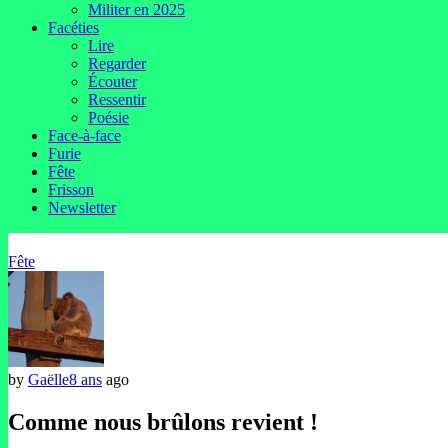
Militer en 2025
Facéties
Lire
Regarder
Écouter
Ressentir
Poésie
Face-à-face
Furie
Fête
Frisson
Newsletter
Fête
by
Gaëlle
8 ans
ago
Comme nous brûlons revient !