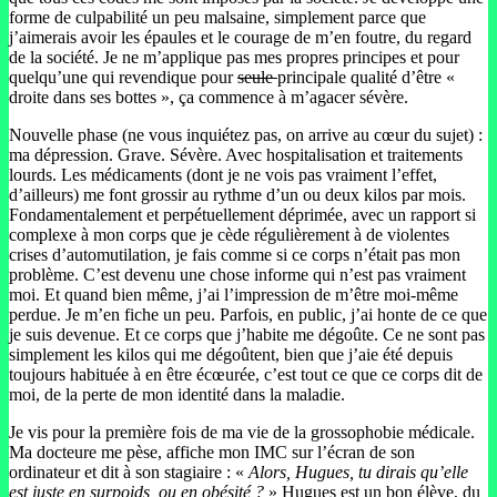
forme de culpabilité un peu malsaine, simplement parce que
j’aimerais avoir les épaules et le courage de m’en foutre, du regard
de la société. Je ne m’applique pas mes propres principes et pour
quelqu’une qui revendique pour
seule
principale qualité d’être «
droite dans ses bottes », ça commence à m’agacer sévère.
Nouvelle phase (ne vous inquiétez pas, on arrive au cœur du sujet) :
ma dépression. Grave. Sévère. Avec hospitalisation et traitements
lourds. Les médicaments (dont je ne vois pas vraiment l’effet,
d’ailleurs) me font grossir au rythme d’un ou deux kilos par mois.
Fondamentalement et perpétuellement déprimée, avec un rapport si
complexe à mon corps que je cède régulièrement à de violentes
crises d’automutilation, je fais comme si ce corps n’était pas mon
problème. C’est devenu une chose informe qui n’est pas vraiment
moi. Et quand bien même, j’ai l’impression de m’être moi-même
perdue. Je m’en fiche un peu. Parfois, en public, j’ai honte de ce que
je suis devenue. Et ce corps que j’habite me dégoûte. Ce ne sont pas
simplement les kilos qui me dégoûtent, bien que j’aie été depuis
toujours habituée à en être écœurée, c’est tout ce que ce corps dit de
moi, de la perte de mon identité dans la maladie.
Je vis pour la première fois de ma vie de la grossophobie médicale.
Ma docteure me pèse, affiche mon IMC sur l’écran de son
ordinateur et dit à son stagiaire : «
Alors, Hugues, tu dirais qu’elle
est juste en surpoids, ou en obésité ?
» Hugues est un bon élève, du