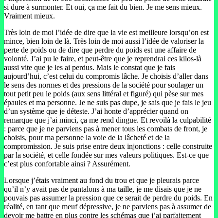
si dure à surmonter. Et oui, ça me fait du bien. Je me sens mieux.
Vraiment mieux.
Très loin de moi l’idée de dire que la vie est meilleure lorsqu’on est
mince, bien loin de là. Très loin de moi aussi l’idée de valoriser la
perte de poids ou de dire que perdre du poids est une affaire de
volonté. J’ai pu le faire, et peut-être que je reprendrai ces kilos-là
aussi vite que je les ai perdus. Mais le constat que je fais
aujourd’hui, c’est celui du compromis lâche. Je choisis d’aller dans
le sens des normes et des pressions de la société pour soulager un
tout petit peu le poids (aux sens littéral et figuré) qui pèse sur mes
épaules et ma personne. Je ne suis pas dupe, je sais que je fais le jeu
d’un système que je déteste. J’ai honte d’apprécier quand on
remarque que j’ai minci, ça me rend dingue. Et revoilà la culpabilité
: parce que je ne parviens pas à mener tous les combats de front, je
choisis, pour ma personne la voie de la lâcheté et de la
compromission. Je suis prise entre deux injonctions : celle construite
par la société, et celle fondée sur mes valeurs politiques. Est-ce que
c’est plus confortable ainsi ? Assurément.
Lorsque j’étais vraiment au fond du trou et que je pleurais parce
qu’il n’y avait pas de pantalons à ma taille, je me disais que je ne
pouvais pas assumer la pression que ce serait de perdre du poids. En
réalité, en tant que meuf dépressive, je ne parviens pas à assumer de
devoir me battre en plus contre les schémas que j’ai parfaitement