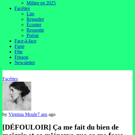
Militer en 2025
Facéties
Lire
Regarder
Écouter
Ressentir
Poésie
Face-à-face
Furie
Fête
Frisson
Newsletter
Facéties
by
Virginia Moule
7 ans
ago
[DÉFOULOIR] Ça me fait du bien de