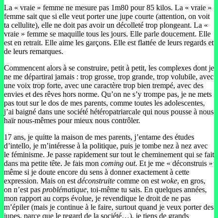
La « vraie » femme ne mesure pas 1m80 pour 85 kilos. La « vraie »
femme sait que si elle veut porter une jupe courte (attention, on voit
ta cellulite), elle ne doit pas avoir un décolleté trop plongeant. La «
vraie » femme se maquille tous les jours. Elle parle doucement. Elle
est en retrait. Elle aime les garçons. Elle est flattée de leurs regards et
de leurs remarques.
Commencent alors à se construire, petit à petit, les complexes dont je
ne me départirai jamais : trop grosse, trop grande, trop volubile, avec
une voix trop forte, avec une caractère trop bien trempé, avec des
envies et des rêves hors norme. Qu’on ne s’y trompe pas, je ne mets
pas tout sur le dos de mes parents, comme toutes les adolescentes,
j’ai baigné dans une société hétéropatriarcale qui nous pousse à nous
haïr nous-mêmes pour mieux nous contrôler.
17 ans, je quitte la maison de mes parents, j’entame des études
d’intello, je m’intéresse à la politique, puis je tombe nez à nez avec
le féminisme. Je passe rapidement sur tout le cheminement qui se fait
dans ma petite tête. Je fais mon
coming out
. Et je me « déconstruis »
même si je doute encore du sens à donner exactement à cette
expression. Mais on est
déconstruite
comme on est
woke
, en gros,
on n’est pas
problématique
, toi-même tu sais. En quelques années,
mon rapport au corps évolue, je revendique le droit de ne pas
m’épiler (mais je continue à le faire, surtout quand je veux porter des
jupes, parce que le regard de la société…), je tiens de grands