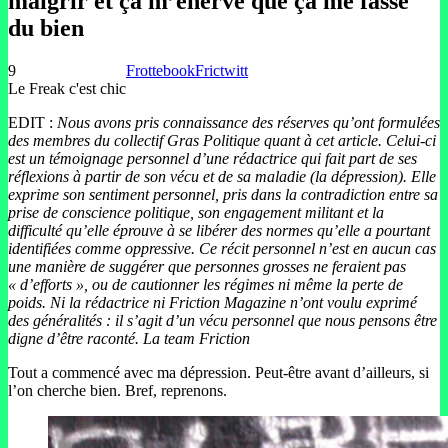
maigrir et ça m’énerve que ça me fasse
du bien
9
Frottebook
Frictwitt
Le Freak c'est chic
EDIT :
Nous avons pris connaissance des réserves qu’ont formulées
des membres du collectif Gras Politique quant à cet article. Celui-ci
est un témoignage personnel d’une rédactrice qui fait part de ses
réflexions à partir de son vécu et de sa maladie (la dépression). Elle
exprime son sentiment personnel, pris dans la contradiction entre sa
prise de conscience politique, son engagement militant et la
difficulté qu’elle éprouve à se libérer des normes qu’elle a pourtant
identifiées comme oppressive. Ce récit personnel n’est en aucun cas
une manière de suggérer que personnes grosses ne feraient pas
« d’efforts », ou de cautionner les régimes ni même la perte de
poids. Ni la rédactrice ni Friction Magazine n’ont voulu exprimé
des généralités : il s’agit d’un vécu personnel que nous pensons être
digne d’être raconté. La team Friction
Tout a commencé avec ma dépression. Peut-être avant d’ailleurs, si
l’on cherche bien. Bref, reprenons.