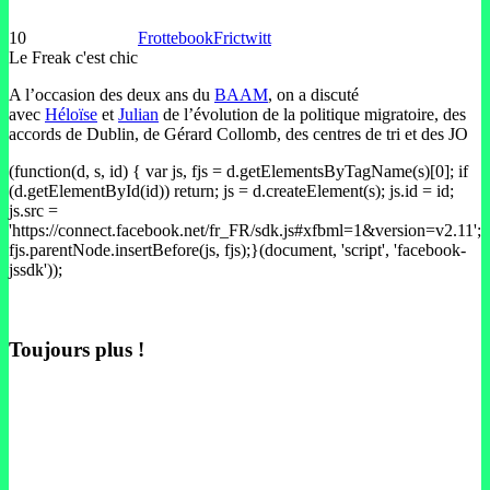
10
Frottebook
Frictwitt
Le Freak c'est chic
A l’occasion des deux ans du
BAAM
, on a discuté
avec
Héloïse
et
Julian
de l’évolution de la politique migratoire, des
accords de Dublin, de Gérard Collomb, des centres de tri et des JO
(function(d, s, id) { var js, fjs = d.getElementsByTagName(s)[0]; if
(d.getElementById(id)) return; js = d.createElement(s); js.id = id;
js.src =
'https://connect.facebook.net/fr_FR/sdk.js#xfbml=1&version=v2.11';
fjs.parentNode.insertBefore(js, fjs);}(document, 'script', 'facebook-
jssdk'));
Toujours plus !