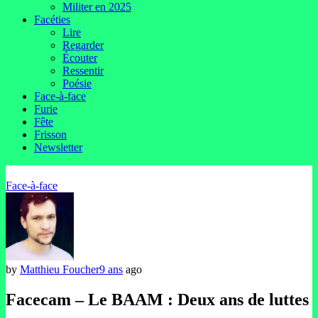
Militer en 2025
Facéties
Lire
Regarder
Écouter
Ressentir
Poésie
Face-à-face
Furie
Fête
Frisson
Newsletter
Face-à-face
by
Matthieu Foucher
9 ans
ago
Facecam – Le BAAM : Deux ans de luttes