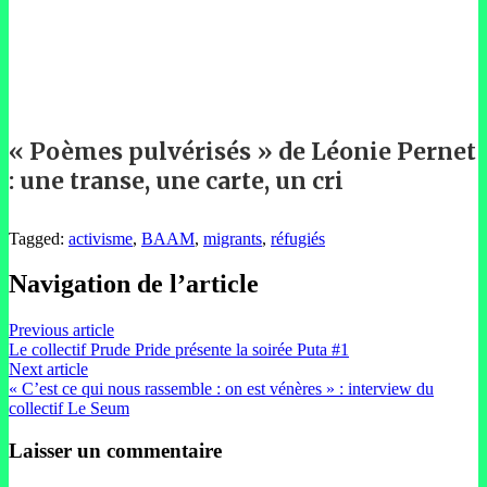
« Poèmes pulvérisés » de Léonie Pernet
: une transe, une carte, un cri
Tagged:
activisme
,
BAAM
,
migrants
,
réfugiés
Navigation de l’article
Previous article
Le collectif Prude Pride présente la soirée Puta #1
Next article
« C’est ce qui nous rassemble : on est vénères » : interview du
collectif Le Seum
Laisser un commentaire