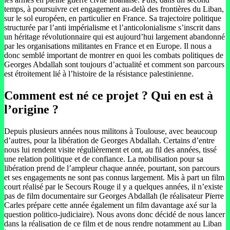
temps, à poursuivre cet engagement au-delà des frontières du Liban,
sur le sol européen, en particulier en France. Sa trajectoire politique
structurée par l’anti impérialisme et l’anticolonialisme s’inscrit dans
un héritage révolutionnaire qui est aujourd’hui largement abandonné
par les organisations militantes en France et en Europe. Il nous a
donc semblé important de montrer en quoi les combats politiques de
Georges Abdallah sont toujours d’actualité et comment son parcours
est étroitement lié à l’histoire de la résistance palestinienne.
Comment est né ce projet ? Qui en est à
l’origine ?
Depuis plusieurs années nous militons à Toulouse, avec beaucoup
d’autres, pour la libération de Georges Abdallah. Certains d’entre
nous lui rendent visite régulièrement et ont, au fil des années, tissé
une relation politique et de confiance. La mobilisation pour sa
libération prend de l’ampleur chaque année, pourtant, son parcours
et ses engagements ne sont pas connus largement. Mis à part un film
court réalisé par le Secours Rouge il y a quelques années, il n’existe
pas de film documentaire sur Georges Abdallah (le réalisateur Pïerre
Carles prépare cette année également un film davantage axé sur la
question politico-judiciaire). Nous avons donc décidé de nous lancer
dans la réalisation de ce film et de nous rendre notamment au Liban