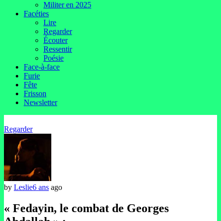
Militer en 2025
Facéties
Lire
Regarder
Écouter
Ressentir
Poésie
Face-à-face
Furie
Fête
Frisson
Newsletter
Regarder
by
Leslie
6 ans
ago
« Fedayin, le combat de Georges