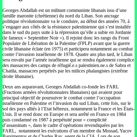
Georges Abdallah est un militant communiste libanais issu d’une
famille maronite (chrétienne) du nord du Liban. Son ancrage
politique révolutionnaire va le conduire, au début des années 70, à
s’engager aux côtés de la résistance palestinienne qui s’est installée
dans le sud du pays suite à la répression qu’elle a subie en Jordanie
(le fameux « Septembre Noir »). Il rejoint donc les rangs du Front
Populaire de Libération de la Palestine (FPLP) avant que la guerre
civile libanaise éclate (en 1975) et participera notamment au combat
contre l’invasion israélienne de 1978. Quatre ans plus tard, le Liban
sera envahi par l’armée israélienne qui se rendra également complice
des massacres des camps de réfugié.e.s palestinien.ne.s de Sabra et
Chatila, massacres perpétrés par les milices phalangistes (extrême
droite libanaise).
Deux ans auparavant, Georges Abdallah co-fonde les FARL
(Fractions armées révolutionnaires libanaises) qui avaient pour
principal objectif de poursuivre le combat contre l’occupation
israélienne en Palestine et l’invasion du sud Liban, cette fois, sur le
sol des pays alliés à l’Etat hébreux, notamment la France et les États-
Unis. Il se rend donc en Europe et sera arrêté en France en 1984
puis condamné en 1987 à perpétuité pour « complicité
d’assassinats », dans le cadre d’opérations revendiquées par les
FARL, notamment les exécutions d’un membre du Mossad, Yacov
Barsimentov et de Charles Ray, agent de la CIA. Lors de son