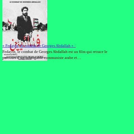
« Fedayin, le combat de Georges Abdallah » :
Fedayin, le combat de Georges Abdallah est un film qui retrace le
parcours d’un infatigable communiste arabe et…