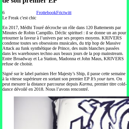
de son premier EP
6
Frottebook
Frictwitt
Le Freak c'est chic
En 2017, Médhi Touré décroche un rôle dans 120 Battements par
Minutes de Robin Campillo. Déclic spirituel : il se donne un an pour
retourner la faveur à l’univers par ses propres moyens. KRIVERS
condense toutes ses obsessions musicales, du trip hop de Massive
Attack au funk synthétique de Prince, des nuits blanches passées
dans les warehouses techno aux beaux jours de la pop mainstream.
Entre Broadway et La Station, Madonna et John Maus, KRIVERS
refuse de choisir.
Signé sur le label parisien Her Majesty’s Ship, il passe cette semaine
à la vitesse supérieure en sortant son premier EP
It’s your turn
. On
peut mesurer la distance parcourue depuis
Karma
, premier titre cold-
dance dévoilé en 2018. Nous l’avons rencontré.