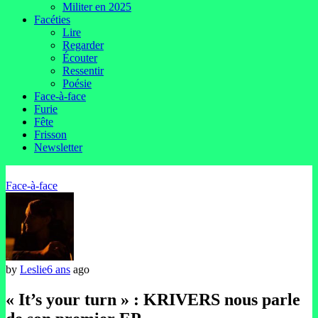
Militer en 2025
Facéties
Lire
Regarder
Écouter
Ressentir
Poésie
Face-à-face
Furie
Fête
Frisson
Newsletter
Face-à-face
by
Leslie
6 ans
ago
« It’s your turn » : KRIVERS nous parle