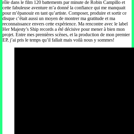
rôle dans le film 120 battements par minute de Robin Campillo et
cette fabuleuse aventure m’a donné la confiance qui me manquait
pour m’épanouir en tant qu’artiste. Composer, produire et sortir ce
disque c’était aussi un moyen de montrer ma gratitude et ma
reconnaissance envers cette expérience. Ma rencontre avec le label
Her Majesty’s Ship records a été décisive pour mener à bien mon
projet. Entre mes premières scènes, et la production de mon premier
EP, j’ai pris le temps qu’il fallait mais voilà nous y sommes!