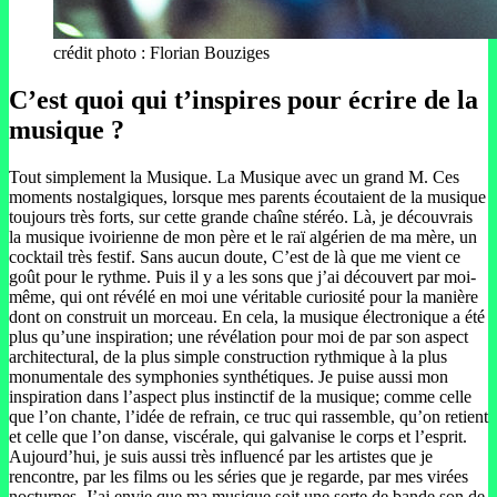
crédit photo : Florian Bouziges
C’est quoi qui t’inspires pour écrire de la
musique ?
Tout simplement la Musique. La Musique avec un grand M. Ces
moments nostalgiques, lorsque mes parents écoutaient de la musique
toujours très forts, sur cette grande chaîne stéréo. Là, je découvrais
la musique ivoirienne de mon père et le raï algérien de ma mère, un
cocktail très festif. Sans aucun doute, C’est de là que me vient ce
goût pour le rythme. Puis il y a les sons que j’ai découvert par moi-
même, qui ont révélé en moi une véritable curiosité pour la manière
dont on construit un morceau. En cela, la musique électronique a été
plus qu’une inspiration; une révélation pour moi de par son aspect
architectural, de la plus simple construction rythmique à la plus
monumentale des symphonies synthétiques. Je puise aussi mon
inspiration dans l’aspect plus instinctif de la musique; comme celle
que l’on chante, l’idée de refrain, ce truc qui rassemble, qu’on retient
et celle que l’on danse, viscérale, qui galvanise le corps et l’esprit.
Aujourd’hui, je suis aussi très influencé par les artistes que je
rencontre, par les films ou les séries que je regarde, par mes virées
nocturnes. J’ai envie que ma musique soit une sorte de bande son de