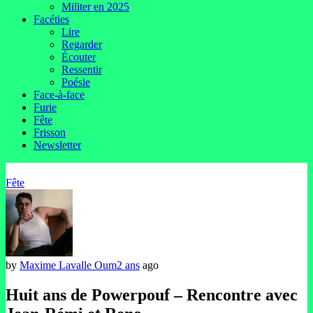
Militer en 2025
Facéties
Lire
Regarder
Écouter
Ressentir
Poésie
Face-à-face
Furie
Fête
Frisson
Newsletter
Fête
by
Maxime Lavalle Oum
2 ans
ago
Huit ans de Powerpouf – Rencontre avec