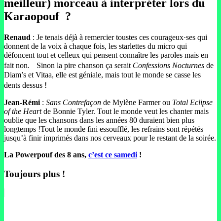
meilleur) morceau à interpréter lors du
Karaopouf ?
Renaud
: Je tenais déjà à remercier toustes ces courageux·ses qui
donnent de la voix à chaque fois, les starlettes du micro qui
défoncent tout et celleux qui pensent connaître les paroles mais en
fait non. Sinon la pire chanson ça serait
Confessions Nocturnes
de
Diam’s et Vitaa, elle est géniale, mais tout le monde se casse les
dents dessus !
Jean-Rémi
:
Sans Contrefaçon
de Mylène Farmer ou
Total Eclipse
of the Heart
de Bonnie Tyler. Tout le monde veut les chanter mais
oublie que les chansons dans les années 80 duraient bien plus
longtemps !Tout le monde fini essoufflé, les refrains sont répétés
jusqu’à finir imprimés dans nos cerveaux pour le restant de la soirée.
La Powerpouf des 8 ans,
c’est ce samedi
!
Toujours plus !