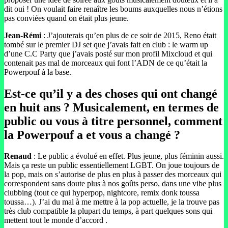
dit oui ! On voulait faire renaître les boums auxquelles nous n’étions
pas conviées quand on était plus jeune.
Jean-Rémi
: J’ajouterais qu’en plus de ce soir de 2015, Reno était
tombé sur le premier DJ set que j’avais fait en club : le warm up
d’une C.C Party que j’avais posté sur mon profil Mixcloud et qui
contenait pas mal de morceaux qui font l’ADN de ce qu’était la
Powerpouf à la base.
Est-ce qu’il y a des choses qui ont changé
en huit ans ? Musicalement, en termes de
public ou vous à titre personnel, comment
la Powerpouf a et vous a changé ?
Renaud
: Le public a évolué en effet. Plus jeune, plus féminin aussi.
Mais ça reste un public essentiellement LGBT. On joue toujours de
la pop, mais on s’autorise de plus en plus à passer des morceaux qui
correspondent sans doute plus à nos goûts perso, dans une vibe plus
clubbing (tout ce qui hyperpop, nightcore, remix donk toussa
toussa…). J’ai du mal à me mettre à la pop actuelle, je la trouve pas
très club compatible la plupart du temps, à part quelques sons qui
mettent tout le monde d’accord .