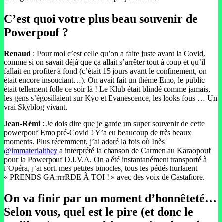
C’est quoi votre plus beau souvenir de
Powerpouf ?
Renaud
: Pour moi c’est celle qu’on a faite juste avant la Covid,
comme si on savait déjà que ça allait s’arrêter tout à coup et qu’il
fallait en profiter à fond (c’était 15 jours avant le confinement, on
était encore insouciant…). On avait fait un thème Emo, le public
était tellement folle ce soir là ! Le Klub était blindé comme jamais,
les gens s’égosillaient sur Kyo et Evanescence, les looks fous … Un
vrai Skyblog vivant.
Jean-Rémi
: Je dois dire que je garde un super souvenir de cette
powerpouf Emo pré-Covid ! Y’a eu beaucoup de très beaux
moments. Plus récemment, j’ai adoré la fois où Inès
@immaterialthey
a interprété la chanson de Carmen au Karaopouf
pour la Powerpouf D.I.V.A. On a été instantanément transporté à
l’Opéra, j’ai sorti mes petites binocles, tous les pédés hurlaient
« PRENDS GArrrrRDE À TOI ! » avec des voix de Castafiore.
On va finir par un moment d’honnêteté…
Selon vous, quel est le pire (et donc le