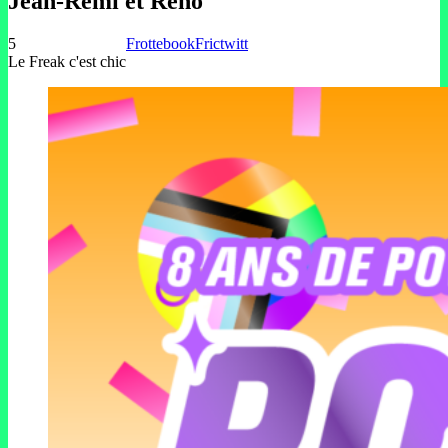
Jean-Rémi et Reno
5
Frottebook
Frictwitt
Le Freak c'est chic