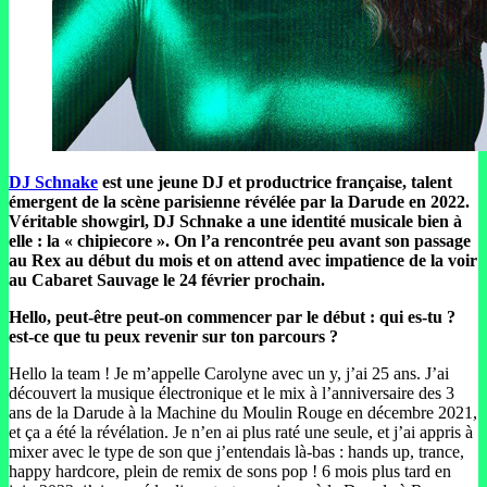
DJ Schnake
est une jeune DJ et productrice française, talent
émergent de la scène parisienne révélée par la Darude en 2022.
Véritable showgirl, DJ Schnake a une identité musicale bien à
elle : la « chipiecore ». On l’a rencontrée peu avant son passage
au Rex au début du mois et on attend avec impatience de la voir
au Cabaret Sauvage le 24 février prochain.
Hello, peut-être peut-on commencer par le début : qui es-tu ?
est-ce que tu peux revenir sur ton parcours ?
Hello la team ! Je m’appelle Carolyne avec un y, j’ai 25 ans. J’ai
découvert la musique électronique et le mix à l’anniversaire des 3
ans de la Darude à la Machine du Moulin Rouge en décembre 2021,
et ça a été la révélation. Je n’en ai plus raté une seule, et j’ai appris à
mixer avec le type de son que j’entendais là-bas : hands up, trance,
happy hardcore, plein de remix de sons pop ! 6 mois plus tard en