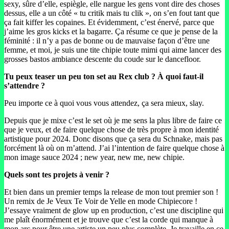
sexy, sûre d’elle, espiègle, elle nargue les gens vont dire des choses
dessus, elle a un côté « tu critik mais tu clik », on s’en fout tant que
ça fait kiffer les copaines. Et évidemment, c’est énervé, parce que
j’aime les gros kicks et la bagarre. Ça résume ce que je pense de la
féminité : il n’y a pas de bonne ou de mauvaise façon d’être une
femme, et moi, je suis une tite chipie toute mimi qui aime lancer des
grosses bastos ambiance descente du coude sur le dancefloor.
Tu peux teaser un peu ton set au Rex club ? À quoi faut-il
s’attendre ?
Peu importe ce à quoi vous vous attendez, ça sera mieux, slay.
Depuis que je mixe c’est le set où je me sens la plus libre de faire ce
que je veux, et de faire quelque chose de très propre à mon identité
artistique pour 2024. Donc disons que ça sera du Schnake, mais pas
forcément là où on m’attend. J’ai l’intention de faire quelque chose à
mon image sauce 2024 ; new year, new me, new chipie.
Quels sont tes projets à venir ?
Et bien dans un premier temps la release de mon tout premier son !
Un remix de Je Veux Te Voir de Yelle en mode Chipiecore !
J’essaye vraiment de glow up en production, c’est une discipline qui
me plaît énormément et je trouve que c’est la corde qui manque à
mon arc pour être une artiste un peu plus complète. Je travaille en ce