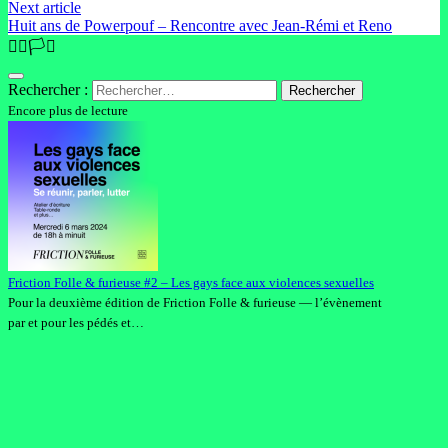
Next article
Huit ans de Powerpouf – Rencontre avec Jean-Rémi et Reno
🏳️‍🌈🏳️‍⚧️
Rechercher :
Encore plus de lecture
Friction Folle & furieuse #2 – Les gays face aux violences sexuelles
Pour la deuxième édition de Friction Folle & furieuse — l’évènement
par et pour les pédés et…