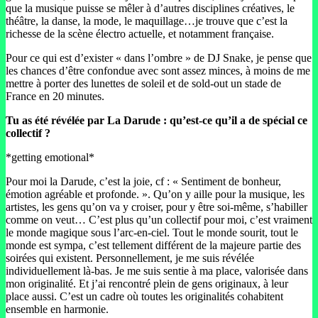
que la musique puisse se mêler à d’autres disciplines créatives, le
théâtre, la danse, la mode, le maquillage…je trouve que c’est la
richesse de la scène électro actuelle, et notamment française.
Pour ce qui est d’exister « dans l’ombre » de DJ Snake, je pense que
les chances d’être confondue avec sont assez minces, à moins de me
mettre à porter des lunettes de soleil et de sold-out un stade de
France en 20 minutes.
Tu as été révélée par La Darude : qu’est-ce qu’il a de spécial ce
collectif ?
*getting emotional*
Pour moi la Darude, c’est la joie, cf : « Sentiment de bonheur,
émotion agréable et profonde. ». Qu’on y aille pour la musique, les
artistes, les gens qu’on va y croiser, pour y être soi-même, s’habiller
comme on veut… C’est plus qu’un collectif pour moi, c’est vraiment
le monde magique sous l’arc-en-ciel. Tout le monde sourit, tout le
monde est sympa, c’est tellement différent de la majeure partie des
soirées qui existent. Personnellement, je me suis révélée
individuellement là-bas. Je me suis sentie à ma place, valorisée dans
mon originalité. Et j’ai rencontré plein de gens originaux, à leur
place aussi. C’est un cadre où toutes les originalités cohabitent
ensemble en harmonie.