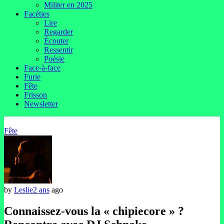
Militer en 2025
Facéties
Lire
Regarder
Écouter
Ressentir
Poésie
Face-à-face
Furie
Fête
Frisson
Newsletter
Fête
by
Leslie
2 ans
ago
Connaissez-vous la « chipiecore » ?