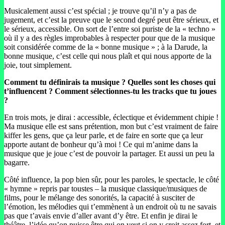
Musicalement aussi c’est spécial ; je trouve qu’il n’y a pas de
jugement, et c’est la preuve que le second degré peut être sérieux, et
le sérieux, accessible. On sort de l’entre soi puriste de la « techno »
où il y a des règles improbables à respecter pour que de la musique
soit considérée comme de la « bonne musique » ; à la Darude, la
bonne musique, c’est celle qui nous plaît et qui nous apporte de la
joie, tout simplement.
Comment tu définirais ta musique ? Quelles sont les choses qui
t’influencent ? Comment sélectionnes-tu les tracks que tu joues
?
En trois mots, je dirai : accessible, éclectique et évidemment chipie !
Ma musique elle est sans prétention, mon but c’est vraiment de faire
kiffer les gens, que ça leur parle, et de faire en sorte que ça leur
apporte autant de bonheur qu’à moi ! Ce qui m’anime dans la
musique que je joue c’est de pouvoir la partager. Et aussi un peu la
bagarre.
Côté influence, la pop bien sûr, pour les paroles, le spectacle, le côté
« hymne » repris par toustes – la musique classique/musiques de
films, pour le mélange des sonorités, la capacité à susciter de
l’émotion, les mélodies qui t’emmènent à un endroit où tu ne savais
pas que t’avais envie d’aller avant d’y être. Et enfin je dirai le
théâtre, l’idée qu’on puisse être qui on veut si on y croit assez fort, et