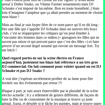
pensé à Didier Snake, ou Vilaine Farmer notamment) mais DJ
Schnake s’est imposé de lui-même. Bon en toute honnêteté, j’étais
loin d’imaginer l’ampleur que ça allait prendre au moment de choisir
mon blaze !
Mais au final je suis hyper fière de ce nom parce qu’il en dit long :
être une fille qui s’appelle DJ Schnake dans un univers très boyz
club, c’est se réapproprier les critiques qu’on peut émettre à
l’encontre des femmes dans ce milieu (« gneugneu les filles qui ne
savent pas mixer et qui percent parce que c’est des filles ») et faire
preuve d’un second degré assumé qui envoie un message fort. Try
me bitch !
Quel regard portes-tu sur la scène électro en France
aujourd’hui, justement ton blaze fait référence à un très gros
DJ commercial. On fait comment pour exister quand on est DJ
Schnake et pas DJ Snake ?
A vrai dire j’espérais secrètement profiter de sa fame pour être
bookée sur des événements par erreur !!!
Blague à part, je suis assez émerveillée par la pluralité de la scène
electro actuelle ; il y a tellement de genres différents, de façons de
faire la fête ou de consommer de la musique je trouve ça juste
génial. Aussi, et désolée si je fâche les puristes, mais je trouve super