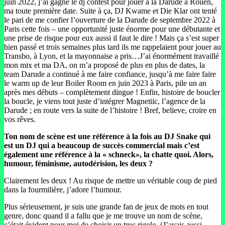
juin 2022, j’ai gagné le dj contest pour jouer à la Darude à Rouen,
ma toute première date. Suite à ça, DJ Kwame et Die Klar ont tenté
le pari de me confier l’ouverture de la Darude de septembre 2022 à
Paris cette fois – une opportunité juste énorme pour une débutante et
une prise de risque pour eux aussi il faut le dire ! Mais ça s’est super
bien passé et trois semaines plus tard ils me rappelaient pour jouer au
Transbo, à Lyon, et la mayonnaise a pris…J’ai énormément travaillé
mon mix et ma DA, on m’a proposé de plus en plus de dates, la
team Darude a continué à me faire confiance, jusqu’à me faire faire
le warm up de leur Boiler Room en juin 2023 à Paris, pile un an
après mes débuts – complètement dingue ! Enfin, histoire de boucler
la boucle, je viens tout juste d’intégrer Magnetiic, l’agence de la
Darude ; en route vers la suite de l’histoire ! Bref, believe, croire en
vos rêves.
Ton nom de scène est une référence à la fois au DJ Snake qui
est un DJ qui a beaucoup de succès commercial mais c’est
également une référence à la « schneck», la chatte quoi. Alors,
humour, féminisme, autodérision, les deux ?
Clairement les deux ! Au risque de mettre un véritable coup de pied
dans la fourmilière, j’adore l’humour.
Plus sérieusement, je suis une grande fan de jeux de mots en tout
genre, donc quand il a fallu que je me trouve un nom de scène,
c’était évident pour moi de choisir un truc rigolo. (J’avais aussi