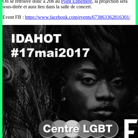
On se retrouve donc à 20h au
Point Éphémère
, la projection sera
sous-titrée et aura lieu dans la salle de concert.
Event FB :
https://www.facebook.com/events/673863362816301/