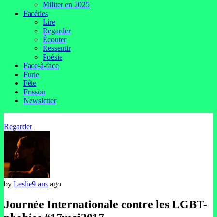
Militer en 2025
Facéties
Lire
Regarder
Écouter
Ressentir
Poésie
Face-à-face
Furie
Fête
Frisson
Newsletter
Regarder
by
Leslie
9 ans
ago
Journée Internationale contre les LGBT-