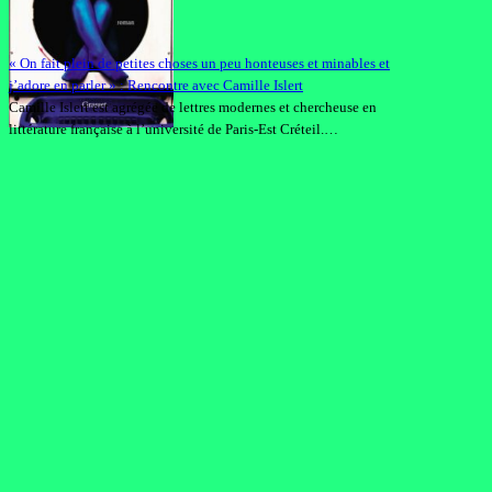
« On fait plein de petites choses un peu honteuses et minables et
j’adore en parler » : Rencontre avec Camille Islert
Camille Islert est agrégée de lettres modernes et chercheuse en
littérature française à l’université de Paris-Est Créteil.…