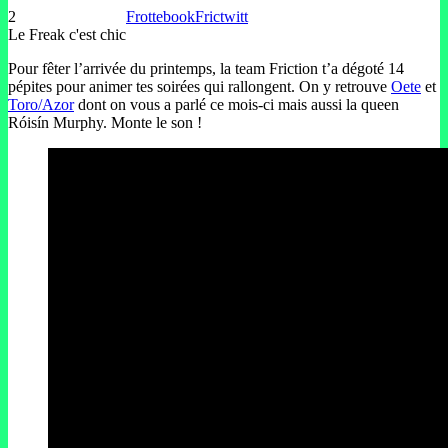
2
Frottebook
Frictwitt
Le Freak c'est chic
Pour fêter l’arrivée du printemps, la team Friction t’a dégoté 14
pépites pour animer tes soirées qui rallongent. On y retrouve
Oete
et
Toro/Azor
dont on vous a parlé ce mois-ci mais aussi la queen
Róisín Murphy. Monte le son !