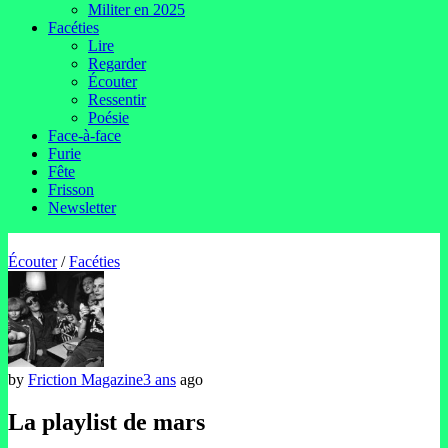
Militer en 2025
Facéties
Lire
Regarder
Écouter
Ressentir
Poésie
Face-à-face
Furie
Fête
Frisson
Newsletter
Écouter
/
Facéties
by
Friction Magazine
3 ans
ago
La playlist de mars