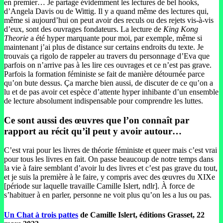
en premier… Je partage évidemment les lectures de bel hooks,
d’Angela Davis ou de Wittig. Il y a quand même des lectures qui,
même si aujourd’hui on peut avoir des reculs ou des rejets vis-à-vis
d’eux, sont des ouvrages fondateurs. La lecture de
King Kong
Theorie
a été hyper marquante pour moi, par exemple, même si
maintenant j’ai plus de distance sur certains endroits du texte. Je
trouvais ça rigolo de rappeler au travers du personnage d’Eva que
parfois on n’arrive pas à les lire ces ouvrages et ce n’est pas grave.
Parfois la formation féministe se fait de manière détournée parce
qu’on bute dessus. Ça marche bien aussi, de discuter de ce qu’on a
lu et de pas avoir cet espèce d’attente hyper inhibante d’un ensemble
de lecture absolument indispensable pour comprendre les luttes.
Ce sont aussi des œuvres que l’on connaît par
rapport au récit qu’il peut y avoir autour…
C’est vrai pour les livres de théorie féministe et queer mais c’est vrai
pour tous les livres en fait. On passe beaucoup de notre temps dans
la vie à faire semblant d’avoir lu des livres et c’est pas grave du tout,
et je suis la première à le faire, y compris avec des œuvres du XIXe
[période sur laquelle travaille Camille Islert, ndlr]. À force de
s’habituer à en parler, personne ne voit plus qu’on les a lus ou pas.
Un Chat à trois pattes
de Camille Islert, éditions Grasset, 22