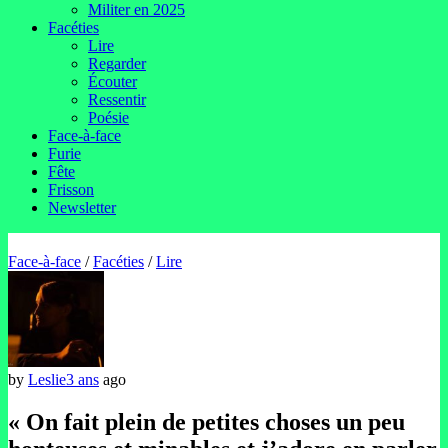
Militer en 2025
Facéties
Lire
Regarder
Écouter
Ressentir
Poésie
Face-à-face
Furie
Fête
Frisson
Newsletter
Face-à-face
/
Facéties
/
Lire
by
Leslie
3 ans
ago
« On fait plein de petites choses un peu