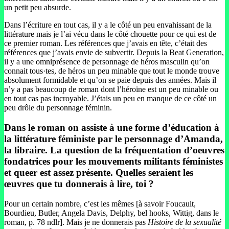
un petit peu absurde.
Dans l’écriture en tout cas, il y a le côté un peu envahissant de la
littérature mais je l’ai vécu dans le côté chouette pour ce qui est de
ce premier roman. Les références que j’avais en tête, c’était des
références que j’avais envie de subvertir. Depuis la Beat Generation,
il y a une omniprésence de personnage de héros masculin qu’on
connait tous·tes, de héros un peu minable que tout le monde trouve
absolument formidable et qu’on se paie depuis des années. Mais il
n’y a pas beaucoup de roman dont l’héroïne est un peu minable ou
en tout cas pas incroyable. J’étais un peu en manque de ce côté un
peu drôle du personnage féminin.
Dans le roman on assiste à une forme d’éducation à
la littérature féministe par le personnage d’Amanda,
la libraire. La question de la fréquentation d’oeuvres
fondatrices pour les mouvements militants féministes
et queer est assez présente. Quelles seraient les
œuvres que tu donnerais à lire, toi ?
Pour un certain nombre, c’est les mêmes [à savoir Foucault,
Bourdieu, Butler, Angela Davis, Delphy, bel hooks, Wittig, dans le
roman, p. 78 ndlr]. Mais je ne donnerais pas
Histoire de la sexualité