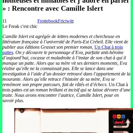
honteuses et minables et j’adore en parler
» : Rencontre avec Camille Islert
11
Frottebook
Frictwitt
Le Freak c'est chic
Camille Islert est agrégée de lettres modernes et chercheuse en
littérature française à l’université de Paris-Est Créteil. Elle vient de
publier aux éditions Grasset son premier roman,
Un Chat à trois
pattes
. On y découvre le personnage d’Eva, parfaite anti-héroïne
d’aujourd’hui, cocasse et maladroite à l’instar de son chat à qui il
manque un patte. Alors que sa mère vit ses derniers moments, Eva
réalise qu’elle ne la connaissait pas. Elle se lance dans une
investigation à l’aide d’un dossier retrouvé dans l’appartement de la
mourante. Alors qu’elle retrace l’histoire de sa mère, Eva se
remémore son propre parcours, fait de râtés et d’échecs.
Un Chat à
trois pattes
est un roman brillant et incisif qui se laisse dévorer d’une
traite. Nous avons rencontrer l’autrice, Camille Islert, pour en
savoir plus.