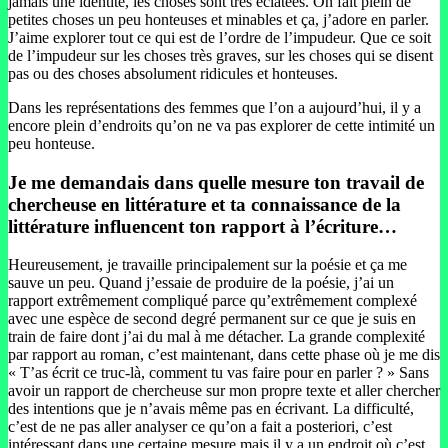
jamais une identité, les choses sont très éclatées. On fait plein de
petites choses un peu honteuses et minables et ça, j’adore en parler.
J’aime explorer tout ce qui est de l’ordre de l’impudeur. Que ce soit
de l’impudeur sur les choses très graves, sur les choses qui se disent
pas ou des choses absolument ridicules et honteuses.
Dans les représentations des femmes que l’on a aujourd’hui, il y a
encore plein d’endroits qu’on ne va pas explorer de cette intimité un
peu honteuse.
Je me demandais dans quelle mesure ton travail de
chercheuse en littérature et ta connaissance de la
littérature influencent ton rapport à l’écriture…
Heureusement, je travaille principalement sur la poésie et ça me
sauve un peu. Quand j’essaie de produire de la poésie, j’ai un
rapport extrêmement compliqué parce qu’extrêmement complexé
avec une espèce de second degré permanent sur ce que je suis en
train de faire dont j’ai du mal à me détacher. La grande complexité
par rapport au roman, c’est maintenant, dans cette phase où je me dis
« T’as écrit ce truc-là, comment tu vas faire pour en parler ? » Sans
avoir un rapport de chercheuse sur mon propre texte et aller chercher
des intentions que je n’avais même pas en écrivant. La difficulté,
c’est de ne pas aller analyser ce qu’on a fait a posteriori, c’est
intéressant dans une certaine mesure mais il y a un endroit où c’est