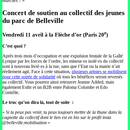
marches ?
»
Concert de soutien au collectif des jeunes
du parc de Belleville
e
Vendredi 11 avril à la Flèche d’or (Paris 20
)
C’est quoi ?
Après trois mois d’occupation et une expulsion brutale de la Gaîté
Lyrique par les forces de l’ordre, les mineur·es isolé·es du collectif
sont à nouveau livré·es à la rue, sans que l’Etat ou la mairie n’ait
réellement agit. Face à cette situation,
plusieurs artistes se mobilisent
pour cette soirée de solidarité
où tous les bénéfices seront reversés
au collectif. Vous pourrez ainsi retrouver Jeanne Added, mais
également Esthr et un B2B entre Paloma Colombe et Edo
Contrôle.
Le truc qu’on dira là, tout de suite
:
«
Si tu peux pas venir, tu peux toujours mettre de la thune dans la
cagnotte du collectif dont le lien est en bio sur le profil insta
@belleville.mobilisation
»