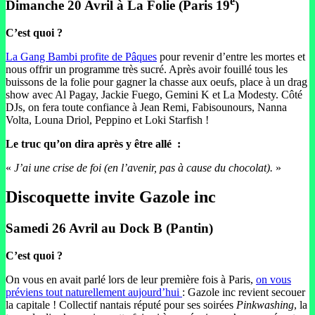
e
Dimanche 20 Avril à La Folie (Paris 19
)
C’est quoi ?
La Gang Bambi profite de Pâques
pour revenir d’entre les mortes et
nous offrir un programme très sucré. Après avoir fouillé tous les
buissons de la folie pour gagner la chasse aux oeufs, place à un drag
show avec Al Pagay, Jackie Fuego, Gemini K et La Modesty. Côté
DJs, on fera toute confiance à Jean Remi, Fabisounours, Nanna
Volta, Louna Driol, Peppino et Loki Starfish !
Le truc qu’on dira après y être allé
:
«
J’ai une crise de foi (en l’avenir, pas à cause du chocolat).
»
Discoquette invite Gazole inc
Samedi 26 Avril au Dock B (Pantin)
C’est quoi ?
On vous en avait parlé lors de leur première fois à Paris,
on vous
préviens tout naturellement aujourd’hui
: Gazole inc revient secouer
la capitale ! Collectif nantais réputé pour ses soirées
Pinkwashing
, la