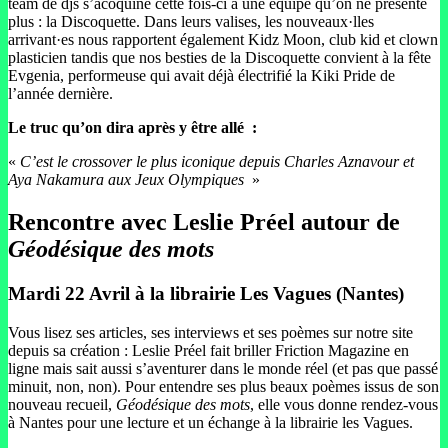
team de djs s’acoquine cette fois-ci à une équipe qu’on ne présente
plus : la Discoquette. Dans leurs valises, les nouveaux·lles
arrivant·es nous rapportent également Kidz Moon, club kid et clown
plasticien tandis que nos besties de la Discoquette convient à la fête
Evgenia, performeuse qui avait déjà électrifié la Kiki Pride de
l’année dernière.
Le truc qu’on dira après y être allé
:
«
C’est le crossover le plus iconique depuis Charles Aznavour et
Aya Nakamura aux Jeux Olympiques
»
Rencontre avec Leslie Préel autour de
Géodésique des mots
Mardi 22 Avril à la librairie Les Vagues (Nantes)
Vous lisez ses articles, ses interviews et ses poèmes sur notre site
depuis sa création : Leslie Préel fait briller Friction Magazine en
ligne mais sait aussi s’aventurer dans le monde réel (et pas que passé
minuit, non, non). Pour entendre ses plus beaux poèmes issus de son
nouveau recueil,
Géodésique des mots
, elle vous donne rendez-vous
à Nantes pour une lecture et un échange à la librairie les Vagues.