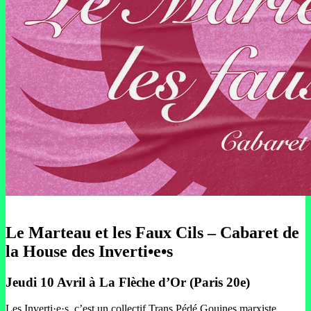
Le Marteau et les Faux Cils – Cabaret de
la House des Inverti•e•s
Jeudi 10 Avril à La Flèche d’Or (Paris 20e)
Les Inverti·e·s, c’est un collectif Trans Pédé Gouines marxiste