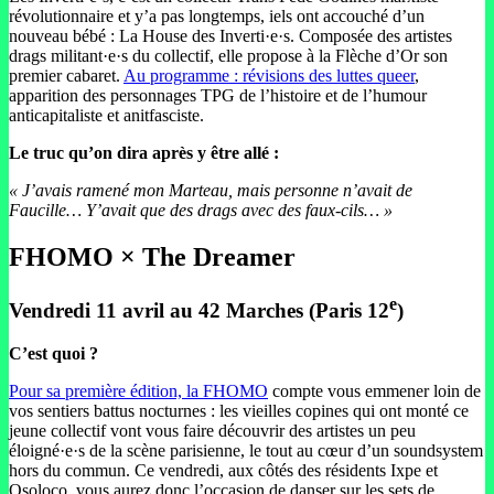
révolutionnaire et y’a pas longtemps, iels ont accouché d’un
nouveau bébé : La House des Inverti·e·s. Composée des artistes
drags militant·e·s du collectif, elle propose à la Flèche d’Or son
premier cabaret.
Au programme : révisions des luttes queer
,
apparition des personnages TPG de l’histoire et de l’humour
anticapitaliste et anitfasciste.
Le truc qu’on dira après y être allé :
« J’avais ramené mon Marteau, mais personne n’avait de
Faucille… Y’avait que des drags avec des faux-cils… »
FHOMO × The Dreamer
e
Vendredi 11 avril au 42 Marches (Paris 12
)
C’est quoi ?
Pour sa première édition, la FHOMO
compte vous emmener loin de
vos sentiers battus nocturnes : les vieilles copines qui ont monté ce
jeune collectif vont vous faire découvrir des artistes un peu
éloigné·e·s de la scène parisienne, le tout au cœur d’un soundsystem
hors du commun. Ce vendredi, aux côtés des résidents Ixpe et
Osoloco, vous aurez donc l’occasion de danser sur les sets de