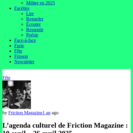
Militer en 2025
Facéties
Lire
Regarder
Écouter
Ressentir
Poésie
Face-à-face
Furie
Fête
Frisson
Newsletter
Fête
by
Friction Magazine
1 an
ago
L’agenda culturel de Friction Magazine :