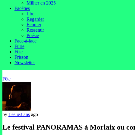
Militer en 2025
Facéties
Lire
Regarder
Écouter
Ressentir
Poésie
Face-à-face
Furie
Fête
Frisson
Newsletter
Fête
by
Leslie
3 ans
ago
Le festival PANORAMAS à Morlaix ou com