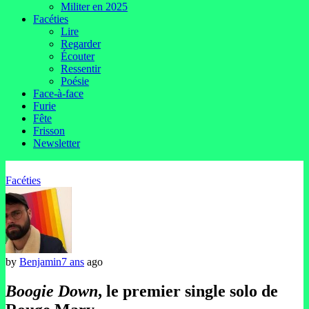
Militer en 2025
Facéties
Lire
Regarder
Écouter
Ressentir
Poésie
Face-à-face
Furie
Fête
Frisson
Newsletter
Facéties
by
Benjamin
7 ans
ago
Boogie Down
, le premier single solo de