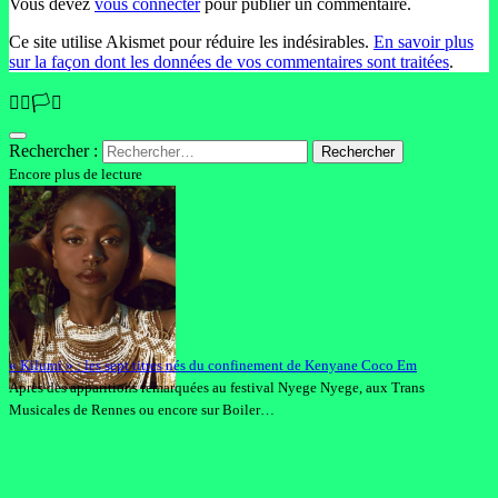
Vous devez
vous connecter
pour publier un commentaire.
Ce site utilise Akismet pour réduire les indésirables.
En savoir plus
sur la façon dont les données de vos commentaires sont traitées
.
🏳️‍🌈🏳️‍⚧️
Rechercher :
Encore plus de lecture
« Kilumi » : les sept titres nés du confinement de Kenyane Coco Em
Après des apparitions remarquées au festival Nyege Nyege, aux Trans
Musicales de Rennes ou encore sur Boiler…