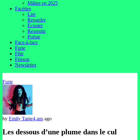
Militer en 2025
Facéties
Lire
Regarder
Écouter
Ressentir
Poésie
Face-à-face
Furie
Fête
Frisson
Newsletter
Furie
by
Emily Tante
4 ans
ago
Les dessous d’une plume dans le cul