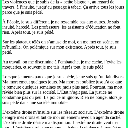
Les violences que je subis de la « petite blague », au regard de
travers, à l’insulte, jusqu’au passage à tabac. Ça arrive tous les jours
parce que je suis pédé.
À l’école, je suis différent, je ne ressemble pas aux autres. Je suis
insulté, harcelé. Les professeurs, les assistants d’éducation ne font
rien. Après tout, je suis pédé.
Sur les plateaux télés on s’amuse de moi, on me met en scène, on
m’humilie. On polémique sur mon existence. Après tout, je suis
pédé.
Au travail, on me discrimine à l’embauche, je me cache, j’évite les
moqueries, et souvent je me tais. Après tout, je suis pédé.
Lorsque je meurs parce que je suis pédé, je ne suis qu’un fait divers.
Ma mort émeut quelques jours. Ma mort est oubliée jusqu’à ce que
je remeure quelques semaines ou mois plus tard. Pourtant, ma mort
révèle bien plus sur la société. L’État n’agit pas. La justice ne
condamne pas ou peu. La police m’ignore. Rien ne bouge, alors je
suis pédé dans une société immobile.
L’extrême droite m’insulte sur les réseaux sociaux. L’extrême droite
dénigre mes droits et fait de moi un ennemi avec un agenda caché.
L’extrême droite désire ma disparition. L’extrême droite veut ma
mort. L’extrême droite encourage la haine, la violence à mon égard.