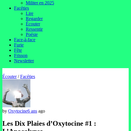
Militer en 2025
Facéties
Lire
Regarder
Écouter
Ressentir
Poésie
Face-à-face
Furie
Fête
Frisson
Newsletter
Écouter
/
Facéties
by
Oxytocine
6 ans
ago
Les Dix Plaies d’Oxytocine #1 :