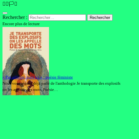
🏳️‍🌈🏳️‍⚧️
Rechercher :
Encore plus de lecture
« Pas ailleurs, mais ici » : poèsie féministe
Nous vous avions déjà parlé de l'anthologie Je transporte des explosifs
on les appelle des mots, Poésie…