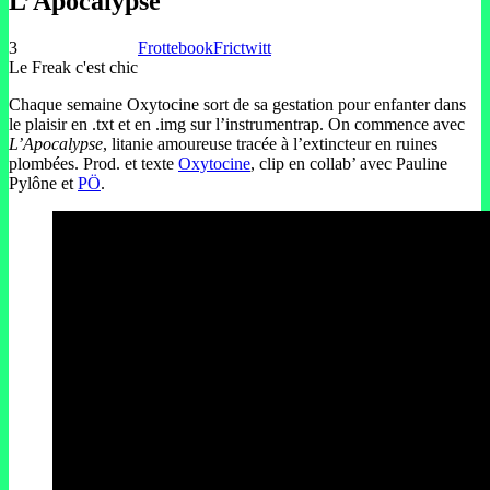
L’Apocalypse
3
Frottebook
Frictwitt
Le Freak c'est chic
Chaque semaine Oxytocine sort de sa gestation pour enfanter dans
le plaisir en .txt et en .img sur l’instrumentrap. On commence avec
L’Apocalypse
, litanie amoureuse tracée à l’extincteur en ruines
plombées. Prod. et texte
Oxytocine
, clip en collab’ avec Pauline
Pylône et
PÖ
.