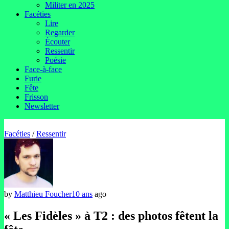
Militer en 2025
Facéties
Lire
Regarder
Écouter
Ressentir
Poésie
Face-à-face
Furie
Fête
Frisson
Newsletter
Facéties
/
Ressentir
by
Matthieu Foucher
10 ans
ago
« Les Fidèles » à T2 : des photos fêtent la