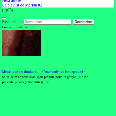
Next article
La playlist de Mariøn #2
🏳️‍🌈🏳️‍⚧️
Rechercher :
Encore plus de lecture
Mécanique des fluides #1 – « Your body is a battleground »
Salut. Je m’appelle Maël (joli prénom pour un garçon !) Je me
présente, je suis (entre autres) une…