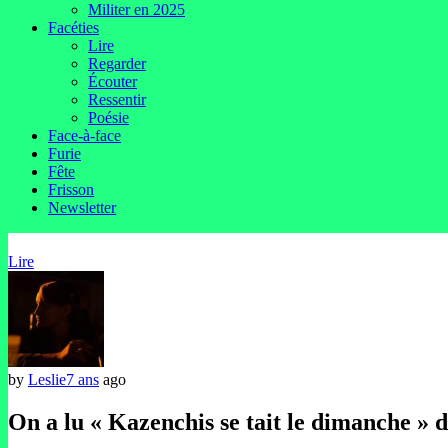
Militer en 2025
Facéties
Lire
Regarder
Écouter
Ressentir
Poésie
Face-à-face
Furie
Fête
Frisson
Newsletter
Lire
by
Leslie
7 ans
ago
On a lu « Kazenchis se tait le dimanche » 