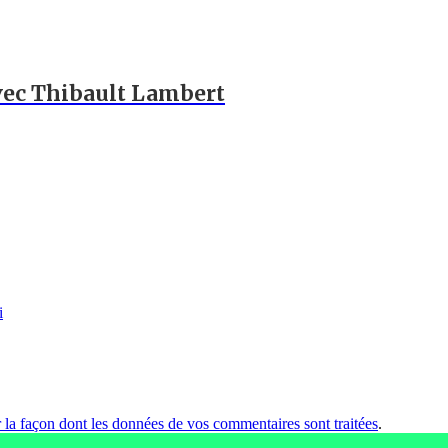
avec Thibault Lambert
i
r la façon dont les données de vos commentaires sont traitées
.