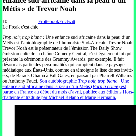
enfance sud-africaine dans la peau d’un
Métis » de Trevor Noah
10
Frottebook
Frictwitt
Le Freak c'est chic
Trop noir, trop blanc :
Une enfance sud-africaine dans la peau d’un
Métis est l’autobiographie de l’humoriste Sud-Africain Trevor Noah.
Trevor Noah est le présentateur de l’émission The Daily Show
émission culte de la chaîne Comedy Central, c’est également lui qui
présente la cérémonie des Grammy Awards, par exemple. Il fait
désormais partie des personnalités qui comptent dans le paysage
médiatique aux États-Unis, comme en témoigne la liste de ses invité-
e-s, de Barack Obama à Bill Gates, en passant par Pharrell Williams
ou Anthony Fauci.
Son autobiographie
Trop noir, trop blanc
: Une
enfance sud-africaine dans la peau d’un Métis (
Born a crime
) est
parue en France au début du mois d’avril, publiée aux éditions Hors-
d’atteinte et traduite par Michael Belano et Marie Hermann.