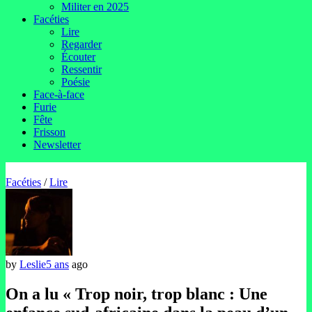
Militer en 2025
Facéties
Lire
Regarder
Écouter
Ressentir
Poésie
Face-à-face
Furie
Fête
Frisson
Newsletter
Facéties
/
Lire
by
Leslie
5 ans
ago
On a lu « Trop noir, trop blanc : Une