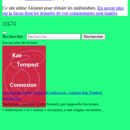
Ce site utilise Akismet pour réduire les indésirables.
En savoir plus
sur la façon dont les données de vos commentaires sont traitées
.
🏳️‍🌈🏳️‍⚧️
Rechercher :
Encore plus de lecture
Le choix du neutre, enjeux de traduction : traduire Kae Tempest
aujourd’hui
Traduttore, traditore ? Cette formule, qui rapproche les termes
« traducteurs » et « traîtres » en italien, a une origine incertaine.…