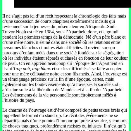
Il ne s’agit pas ici d’un récit respectant la chronologie des faits mais
d’une succession de courts chapitres extrêmement incisifs qui
reviennent sur la jeunesse du présentateur en Afrique-du-Sud.
Trevor Noah est né en 1984, sous l’Apartheid donc, et a grandi
pendant les premiers temps de la démocratie. Né d’un père blanc et
d’une mère noire, il est né dans une société où les relations entre
personnes blanches et noires étaient illicites. Il revient sur son
parcours d’enfant métis dans une société fondée sur la ségrégation
où les individus étaient séparés et classés en fonction de leur couleur
de peau. On en apprend beaucoup sur l’époque de l’Apartheid en
lisant
Trop noir, trop blanc
et sur les difficultés à se faire accepter
pour une mère célibataire noire et son fils métis. Ainsi, l’ouvrage est
un témoignage précieux sur la fin d’une époque, certes, mais
également sur les bouleversements qu’a traversés la société sud-
africaine suite à la libération de Mandela et à la fin de l’Apartheid.
Les événements de la vie personnelle sont étroitement mêlés à
l’histoire du pays.
Le charme de l’ouvrage est d’être composé de petits textes brefs qui
rappellent le format du stand-up. Le récit des événements ne se
départit jamais d’une pointe d’humour qui prête à sourire, y compris
de choses tragiques, profondément racistes ou injustes. Il n’est qu’à